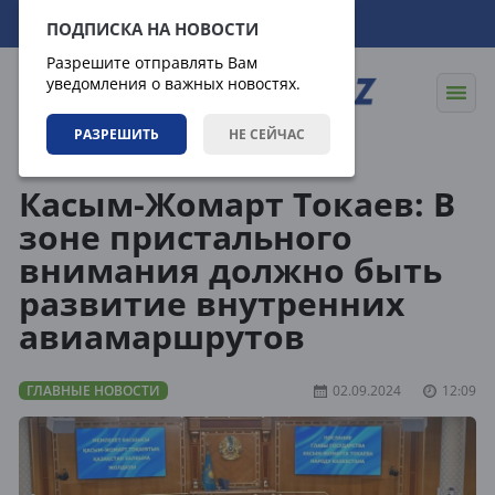
09.08.2026
15:20:00
ПОДПИСКА НА НОВОСТИ
Разрешите отправлять Вам
уведомления о важных новостях.
РАЗРЕШИТЬ
НЕ СЕЙЧАС
Новости
Главные новости
Касым-Жомарт Токаев: В
зоне пристального
внимания должно быть
развитие внутренних
авиамаршрутов
ГЛАВНЫЕ НОВОСТИ
02.09.2024
12:09