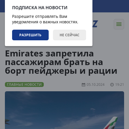
06.08.2026
14:54:45
ПОДПИСКА НА НОВОСТИ
Разрешите отправлять Вам
уведомления о важных новостях.
РАЗРЕШИТЬ
НЕ СЕЙЧАС
Новости
Главные новости
Emirates запретила
пассажирам брать на
борт пейджеры и рации
ГЛАВНЫЕ НОВОСТИ
05.10.2024
19:21