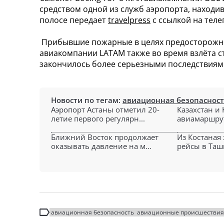
средством одной из служб аэропорта, наход
полосе передает
travelpress
с ссылкой на тел
Прибывшие пожарные в целях предосторожнос
авиакомпании LATAM также во время взлёта с
закончилось более серьезными последствиям
Новости по тегам:
авиационная безопаснос
Аэропорт Астаны отметил 20-
Казахстан и
летие первого регулярн...
авиамаршрут
Ближний Восток продолжает
Из Костаная
оказывать давление на м...
рейсы в Ташк
авиационная безопасность
авиационные происшествия