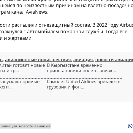
ившейся по неизвестным причинам на взлетно-посадочн
еграм канал
AviaNews
.
ти распылили огнезащитный состав. В 2022 году Airbu
толкнулся с автомобилем пожарной службы. Тогда все
и и жертвами.
ть
,
авиационные происшествия
,
авиация
,
новости авиаци
 Китай готовят новые
В Кыргызстане временно
ы и тр...
приостановили полеты авиак...
 запускают прямые
Самолет United Airlines врезался в
ент...
грузовик и фон...
авиация
новости авиации