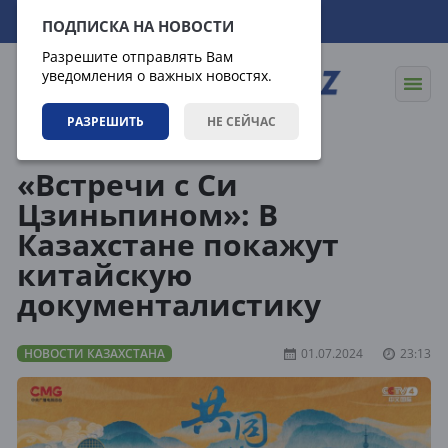
10.08.2026
18:39:15
ПОДПИСКА НА НОВОСТИ
Разрешите отправлять Вам
уведомления о важных новостях.
РАЗРЕШИТЬ
НЕ СЕЙЧАС
Новости
Новости Казахстана
«Встречи с Си
Цзиньпином»: В
Казахстане покажут
китайскую
документалистику
НОВОСТИ КАЗАХСТАНА
01.07.2024
23:13