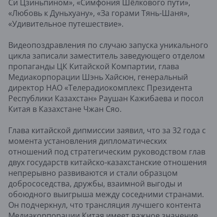
Си Цзиньпином», «Симфония Шёлкового пути»,
«Любовь к Дуньхуану», «За горами Тянь-Шаня»,
«Удивительное путешествие».
Видеопоздравления по случаю запуска уникального
цикла записали заместитель заведующего отделом
пропаганды ЦК Китайской Компартии, глава
Медиакорпорации Шэнь Хайсюн, генеральный
директор НАО «Телерадиокомплекс Президента
Республики Казахстан» Раушан Кажибаева и посол
Китая в Казахстане Чжан Сяо.
Глава китайской дипмиссии заявил, что за 32 года с
момента установления дипломатических
отношений под стратегическим руководством глав
двух государств китайско-казахстанские отношения
непрерывно развиваются и стали образцом
добрососедства, дружбы, взаимной выгоды и
обоюдного выигрыша между соседними странами.
Он подчеркнул, что трансляция лучшего контента
Медиакорпорации Китая имеет важное значение,