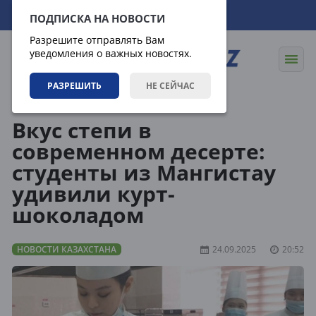
07.08.2026
08:49:39
ПОДПИСКА НА НОВОСТИ
Разрешите отправлять Вам
уведомления о важных новостях.
РАЗРЕШИТЬ
НЕ СЕЙЧАС
Новости
Новости Казахстана
Вкус степи в
современном десерте:
студенты из Мангистау
удивили курт-
шоколадом
НОВОСТИ КАЗАХСТАНА
24.09.2025
20:52