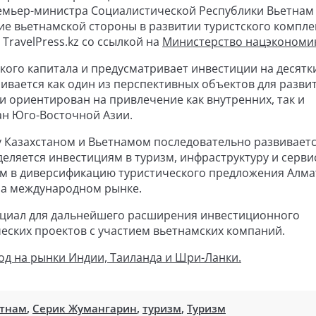
емьер-министра Социалистической Республики Вьетнам
е вьетнамской стороны в развитии туристского компле
 TravelPress.kz со ссылкой на
Министерство нацэкономи
кого капитала и предусматривает инвестиции на десятк
ривается как один из перспективных объектов для разви
 и ориентирован на привлечение как внутренних, так и
ан Юго-Восточной Азии.
 Казахстаном и Вьетнамом последовательно развиваетс
деляется инвестициям в туризм, инфраструктуру и серви
дом в диверсификацию туристического предложения Алм
на международном рынке.
нциал для дальнейшего расширения инвестиционного
еских проектов с участием вьетнамских компаний.
ход на рынки Индии, Таиланда и Шри-Ланки.
тнам
,
Серик Жумангарин
,
туризм
,
Туризм