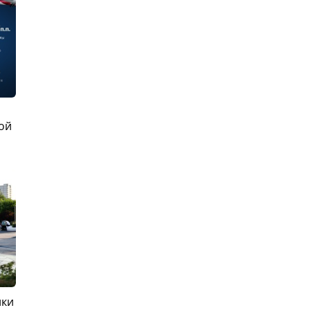
ой
ики