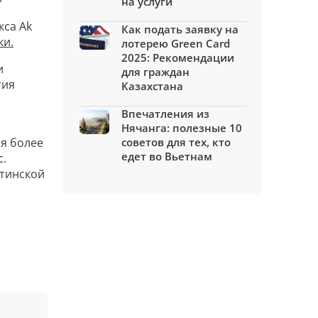
на услуги
кса Ak
Как подать заявку на
ки.
лотерею Green Card
2025: Рекомендации
и
для граждан
тия
Казахстана
Впечатления из
Нячанга: полезные 10
я более
советов для тех, кто
едет во Вьетнам
с.
атинской