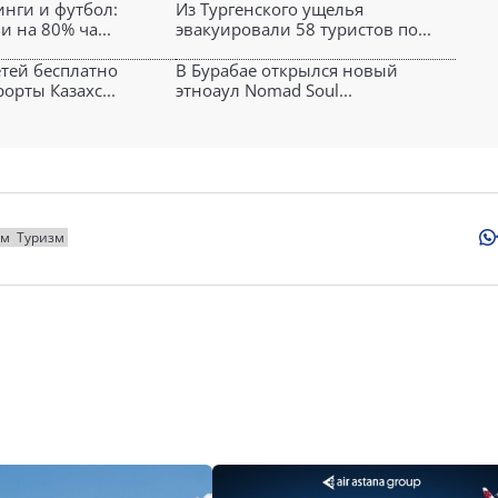
инги и футбол:
Из Тургенского ущелья
и на 80% ча...
эвакуировали 58 туристов по...
етей бесплатно
В Бурабае открылся новый
орты Казахс...
этноаул Nomad Soul...
зм
Туризм