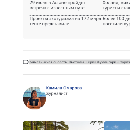
29 июля в Астане пройдет
Холанд, вик
встреча с известным путе...
туристы стал
Проекты экотуризма на 172 млрд
Более 100 д
тенге представили ...
посетили кур
Алматинская область
Вьетнам
Серик Жумангарин
тури
Камила Омарова
журналист