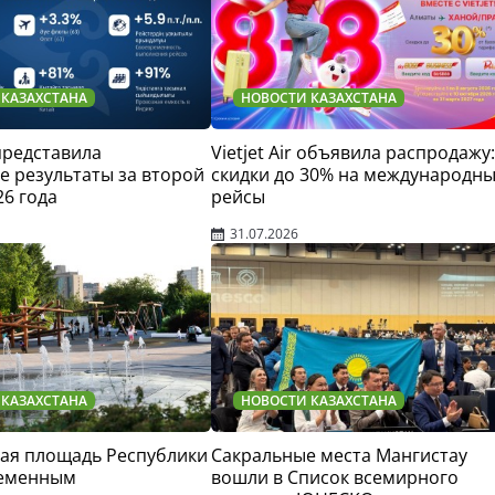
 КАЗАХСТАНА
НОВОСТИ КАЗАХСТАНА
 представила
Vietjet Air объявила распродажу:
 результаты за второй
скидки до 30% на международн
26 года
рейсы
31.07.2026
 КАЗАХСТАНА
НОВОСТИ КАЗАХСТАНА
ая площадь Республики
Сакральные места Мангистау
ременным
вошли в Список всемирного