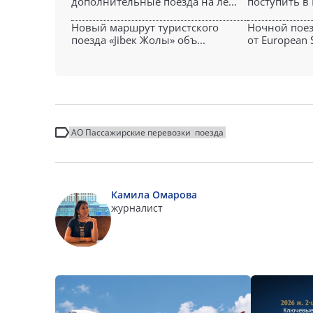
дополнительные поезда на ле...
поступить в 
Новый маршрут туристского
Ночной пое
поезда «Jibек Жолы» объ...
от European S
АО Пассажирские перевозки
поезда
Камила Омарова
журналист