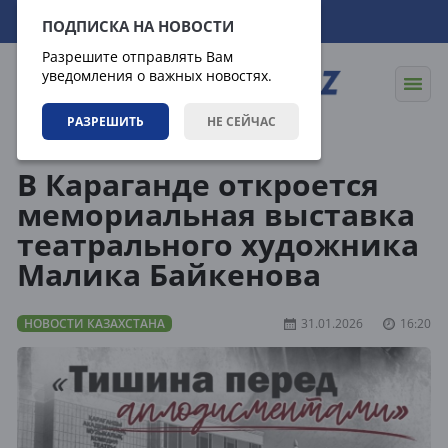
09.08.2026
01:50:55
ПОДПИСКА НА НОВОСТИ
Разрешите отправлять Вам
уведомления о важных новостях.
РАЗРЕШИТЬ
НЕ СЕЙЧАС
Новости
Новости Казахстана
В Караганде откроется
мемориальная выставка
театрального художника
Малика Байкенова
НОВОСТИ КАЗАХСТАНА
31.01.2026
16:20