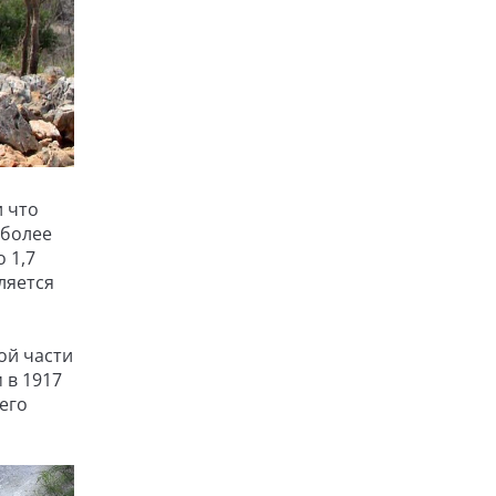
и что
 более
 1,7
ляется
ой части
 в 1917
его