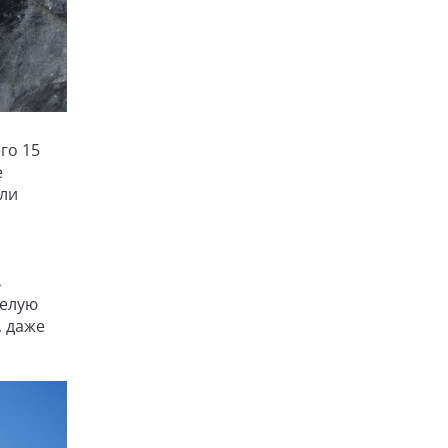
го 15
е
или
ь
целую
, даже