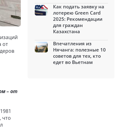
Как подать заявку на
лотерею Green Card
2025: Рекомендации
для граждан
Казахстана
низаций
Впечатления из
а от
Нячанга: полезные 10
идеров
советов для тех, кто
едет во Вьетнам
ом – от
 1981
, что
ил