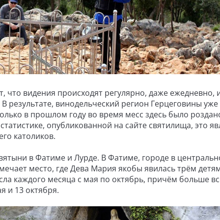
, что видения происходят регулярно, даже ежедневно, 
 В результате, винодельческий регион Герцеговины уже
олько в прошлом году во время месс здесь было роздано
статистике, опубликованной на сайте святилища, это яв
го католиков.
ятыни в Фатиме и Лурде. В Фатиме, городе в центральн
мечает место, где Дева Мария якобы явилась трём детям
сла каждого месяца с мая по октябрь, причём больше вс
я и 13 октября.