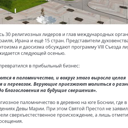
сь 30 религиозных лидеров и глав международных орга
аиля, Ирана и ещё 15 стран. Представители духовенств
интоизма и даосизма обсуждают программу VIIІ Съезда л
жидается следующей осенью.
 превратился в прибыльный бизнес:
ся в паломничество, и вокруг этого выросла целая
 и перевозок. Верующие приезжают молиться о разн
о благословения на будущие свершения».
гиозное паломничество в деревню на юге Боснии, где в
дениях Девы Марии. При этом Святой Престол не заявил
ели сверхъестественное происхождение, а лишь отмет
посещения.