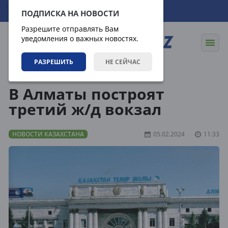
08.08.2026
18:26:59
ПОДПИСКА НА НОВОСТИ
Разрешите отправлять Вам
уведомления о важных новостях.
РАЗРЕШИТЬ
НЕ СЕЙЧАС
Новости
Новости Казахстана
В Алматы построят
третий ж/д вокзал
НОВОСТИ КАЗАХСТАНА
05.02.2024
11:33