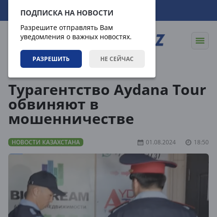
06.08.2026
17:16:07
ПОДПИСКА НА НОВОСТИ
Разрешите отправлять Вам
уведомления о важных новостях.
РАЗРЕШИТЬ
НЕ СЕЙЧАС
Новости
Новости Казахстана
Турагентство Aydana Tour
обвиняют в
мошенничестве
НОВОСТИ КАЗАХСТАНА
01.08.2024
18:50