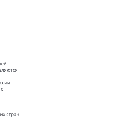
зей
являются
,
ессии
 с
их стран