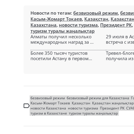
Новости по тегам:
безвизовый режим
,
безви
Касым-Жомарт Токаев
,
Қазақстан
,
Қазақста
Казахстана
,
новости туризма
,
Президент РК
туризм туралы жаңалықтар
Алматы получил несколько
29 июля в А
международных наград за ...
встреча с из
Более 350 тысяч туристов
Тревел-блог
посетили Астану в первом...
получила из 
безвизовый режим
безвизовый режим для Казахстана
Г
Касым-Жомарт Токаев
Қазақстан
Қазақстан жаңалықта
новости Казахстана
новости туризма
Президент РК
СУА
туризм в Казахстане
туризм туралы жаңалықтар