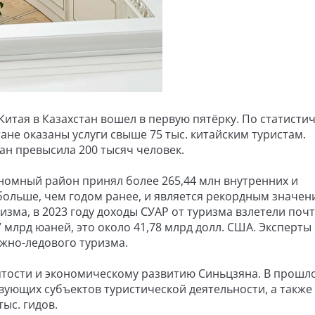
 Китая в Казахстан вошел в первую пятёрку. По статисти
ане оказаны услуги свыше 75 тыс. китайским туристам.
ан превысила 200 тысяч человек.
ономный район принял более 265,44 млн внутренних и
больше, чем годом ранее, и является рекордным значен
зма, в 2023 году доходы СУАР от туризма взлетели почт
 млрд юаней, это около 41,78 млрд долл. США. Эксперты
ежно-ледового туризма.
ятости и экономическому развитию Синьцзяна. В прошло
вующих субъектов туристической деятельности, а также
ыс. гидов.