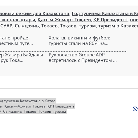
зовый режим для Казахстана
,
Год туризма Казахстана в К
н жаңалықтары
,
Қасым-Жомарт Тоқаев
,
ҚР Президенті
,
но
,
СУАР
,
Сынцзянь
,
Токаев
,
Тоқаев
,
туризм
,
туризм в Казахс
стане пройдет
Холанд, викинги и футбол:
вестным путе...
туристы стали на 80% ча...
ер Жазира Байдалы
Руководство Groupe ADP
рук Тока...
встретилось с Президентом ...
од туризма Казахстана в Китае
ры
Қасым-Жомарт Тоқаев
ҚР Президенті
Р
Сынцзянь
Токаев
Тоқаев
туризм