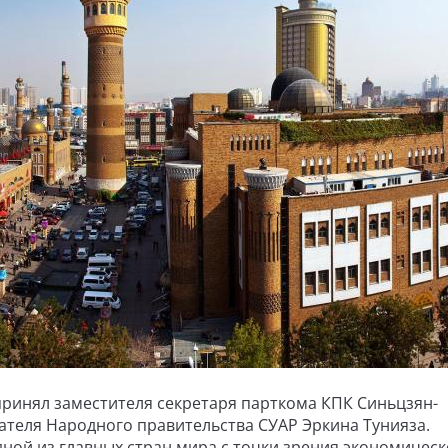
ринял заместителя секретаря парткома КПК Синьцзян-
ателя Народного правительства СУАР Эркина Тунияза.
одной из главных стран мира с точки зрения экономическ