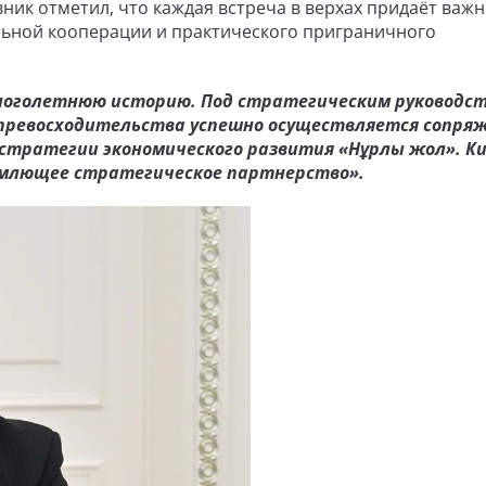
ник отметил, что каждая встреча в верхах придаёт важ
ьной кооперации и практического приграничного
ноголетнюю историю. Под стратегическим руководс
 превосходительства успешно осуществляется сопря
 стратегии экономического развития «Нұрлы жол». К
емлющее стратегическое партнерство».