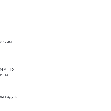
ческим
ием. По
и на
м году в