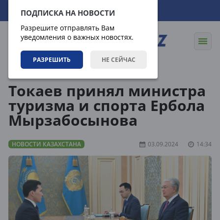
08.08.2026
02:41:45
ПОДПИСКА НА НОВОСТИ
Разрешите отправлять Вам
уведомления о важных новостях.
РАЗРЕШИТЬ
НЕ СЕЙЧАС
Новости
Новости Казахстана
Токаев принял министра
туризма и спорта Ербола
Мырзабосынова
НОВОСТИ КАЗАХСТАНА
03.09.2024
14:34