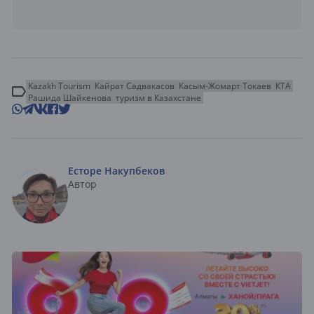
Kazakh Tourism
Кайрат Садвакасов
Касым-Жомарт Токаев
КТА
Рашида Шайкенова
туризм в Казахстане
Есторе Накупбеков
Автор