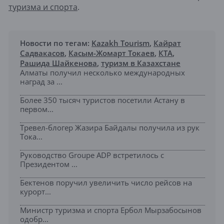
туризма и спорта
.
Новости по тегам:
Kazakh Tourism
,
Кайрат
Садвакасов
,
Касым-Жомарт Токаев
,
КТА
,
Рашида Шайкенова
,
туризм в Казахстане
Алматы получил несколько международных
наград за ...
Более 350 тысяч туристов посетили Астану в
первом...
Тревел-блогер Жазира Байдалы получила из рук
Тока...
Руководство Groupe ADP встретилось с
Президентом ...
Бектенов поручил увеличить число рейсов на
курорт...
Министр туризма и спорта Ербол Мырзабосынов
одобр...