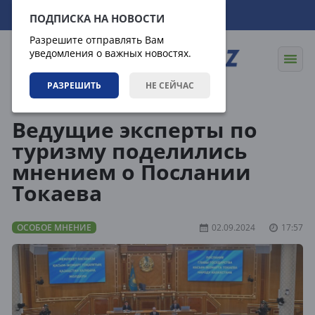
06.08.2026
11:47:44
ПОДПИСКА НА НОВОСТИ
Разрешите отправлять Вам
уведомления о важных новостях.
РАЗРЕШИТЬ
НЕ СЕЙЧАС
Статьи
Особое мнение
Ведущие эксперты по
туризму поделились
мнением о Послании
Токаева
ОСОБОЕ МНЕНИЕ
02.09.2024
17:57