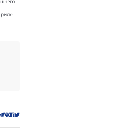
ешнего
 риск-