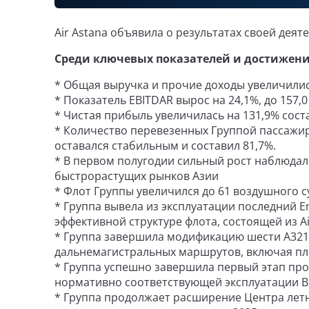
Air Astana объявила о результатах своей деят
Среди ключевых показателей и достижени
* Общая выручка и прочие доходы увеличилис
* Показатель EBITDAR вырос на 24,1%, до 157
* Чистая прибыль увеличилась на 131,9% сос
* Количество перевезенных Группой пассажиро
оставался стабильным и составил 81,7%.
* В первом полугодии сильный рост наблюдалс
быстрорастущих рынков Азии
* Флот Группы увеличился до 61 воздушного 
* Группа вывела из эксплуатации последний E
эффективной структуре флота, состоящей из A
* Группа завершила модификацию шести A321L
дальнемагистральных маршрутов, включая пл
* Группа успешно завершила первый этап про
нормативно соответствующей эксплуатации Bo
* Группа продолжает расширение Центра летн