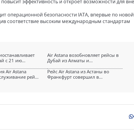
то повысит эффективность и откроет возможности для вн
удит операционной безопасности IATA, впервые по новой
див соответствие высоким международным стандартам
риостанавливает
Air Astana возобновляет рейсы в
й с 21 ию...
Дубай из Алматы и...
я Air Astana
Рейс Air Astana из Астаны во
служивание рей...
Франкфурт совершил в...