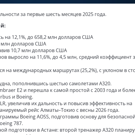
ельности за первые шесть месяцев 2025 года.
й:
ь на 12,1%, до 658,2 млн долларов США
,0 млн долларов США
тавив 10,7 млн долларов США
в выросло на 11,6%, до 4,5 млн, средний коэффициент 
я на международных маршрутах (25,2%), с уклоном в ст
судна, пополнившись шестью самолетами A320.
mbraer E2 и перешла к самой простой с 2003 года и боле
irbus и Boeing.
R, увеличив их дальность и повысив эффективность на
анируемый рейс Алматы–Токио с весны 2026 года.
граммы Boeing AOSS, подготовив основу для безопасной
eing 787.
ой подготовки в Астане: второй тренажер A320 планиру