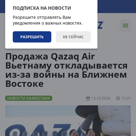
09.08.2026
04:19:51
ПОДПИСКА НА НОВОСТИ
Разрешите отправлять Вам
уведомления о важных новостях.
РАЗРЕШИТЬ
НЕ СЕЙЧАС
Новости
Новости Казахстана
Продажа Qazaq Air
Вьетнаму откладывается
из-за войны на Ближнем
Востоке
НОВОСТИ КАЗАХСТАНА
13.10.2024
12:31