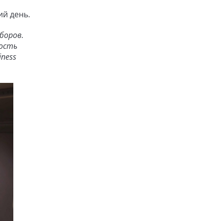
ий день.
боров.
ность
ness