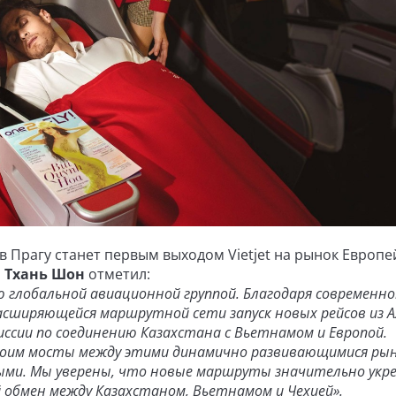
в Прагу станет первым выходом Vietjet на рынок Европе
 Тхань Шон
отметил:
ию глобальной авиационной группой. Благодаря современн
асширяющейся маршрутной сети запуск новых рейсов из
ссии по соединению Казахстана с Вьетнамом и Европой.
роим мосты между этими динамично развивающимися ры
ыми. Мы уверены, что новые маршруты значительно укр
 обмен между Казахстаном, Вьетнамом и Чехией».