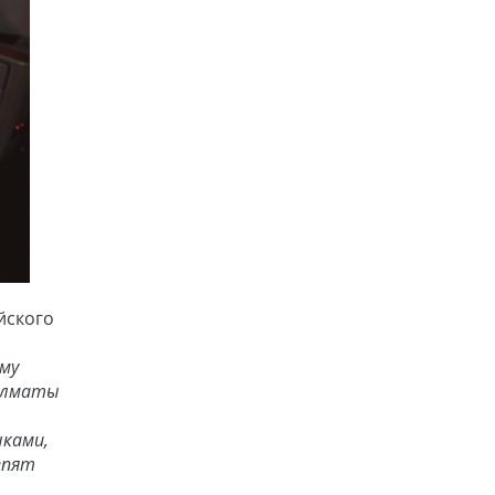
йского
ому
 Алматы
нками,
епят