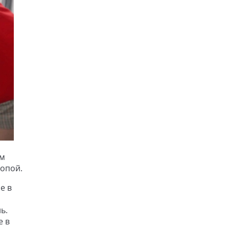
ам
ропой.
е в
ь.
е в