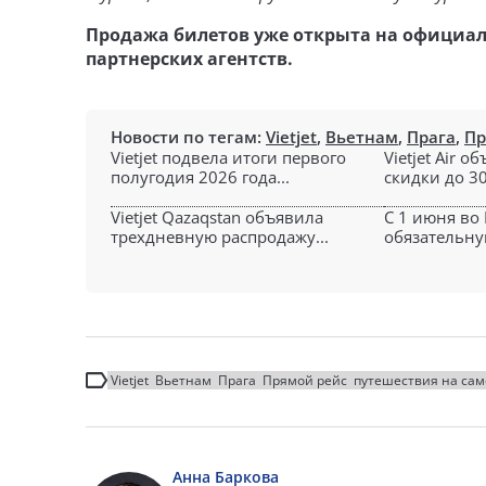
Продажа билетов уже открыта на официа
партнерских агентств.
Новости по тегам:
Vietjet
,
Вьетнам
,
Прага
,
Пр
Vietjet подвела итоги первого
Vietjet Air 
полугодия 2026 года...
скидки до 30
Vietjet Qazaqstan объявила
С 1 июня во
трехдневную распродажу...
обязательну
Vietjet
Вьетнам
Прага
Прямой рейс
путешествия на сам
Анна Баркова