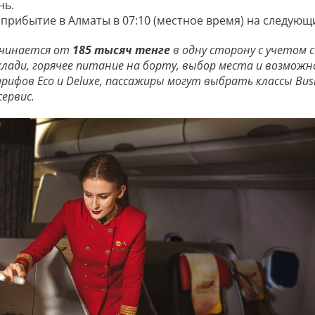
нь.
, прибытие в Алматы в 07:10 (местное время) на следующ
ачинается от
185 тысяч тенге
в одну сторону с учетом с
й клади, горячее питание на борту, выбор места и возмож
рифов Eco и Deluxe, пассажиры могут выбрать классы Busi
ервис.