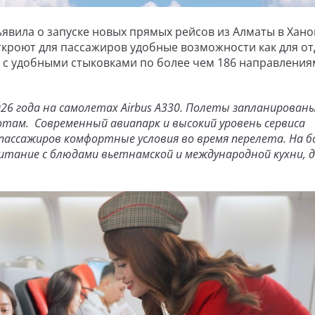
ъявила о запуске новых прямых рейсов из Алматы в Хано
откроют для пассажиров удобные возможности как для от
в с удобными стыковками по более чем 186 направления
26 года на самолетах Airbus A330. Полеты запланирован
отам. Современный авиапарк и высокий уровень сервиса
пассажиров комфортные условия во время перелета. На 
итание с блюдами вьетнамской и международной кухни, д