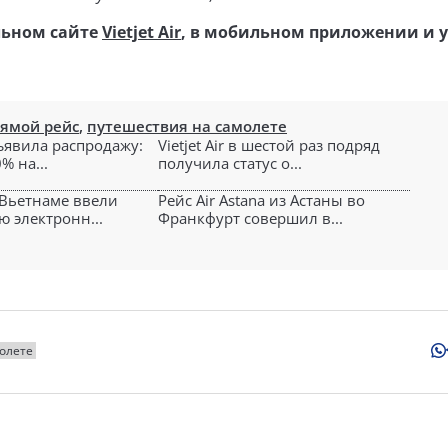
льном сайте
Vietjet Air
, в мобильном приложении и у
ямой рейс
,
путешествия на самолете
объявила распродажу:
Vietjet Air в шестой раз подряд
% на...
получила статус о...
 Вьетнаме ввели
Рейс Air Astana из Астаны во
ю электронн...
Франкфурт совершил в...
олете