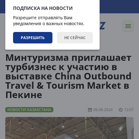
07.08.2026
22:08:11
ПОДПИСКА НА НОВОСТИ
Разрешите отправлять Вам
уведомления о важных новостях.
РАЗРЕШИТЬ
НЕ СЕЙЧАС
Новости
Новости Казахстана
Минтуризма приглашает
турбизнес к участию в
выставке China Outbound
Travel & Tourism Market в
Пекине
НОВОСТИ КАЗАХСТАНА
06.08.2024
12:07