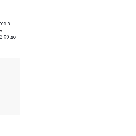
ся в
ь
2:00 до