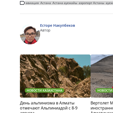
авиация
Астана
Астана әуежайы
аэропорт Астаны
әуе
Есторе Накупбеков
Автор
НОВОСТИ КАЗАХСТАНА
НОВОСТИ
День альпинизма в Алматы
Вертолет 
отмечают Альпиниадой с 8-9
иностранно
августа
Алматинск