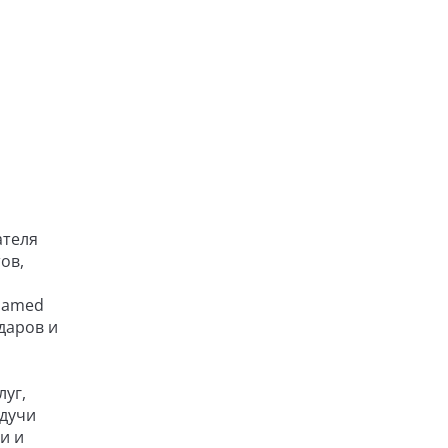
ателя
ов,
ohamed
даров и
уг,
удучи
и и