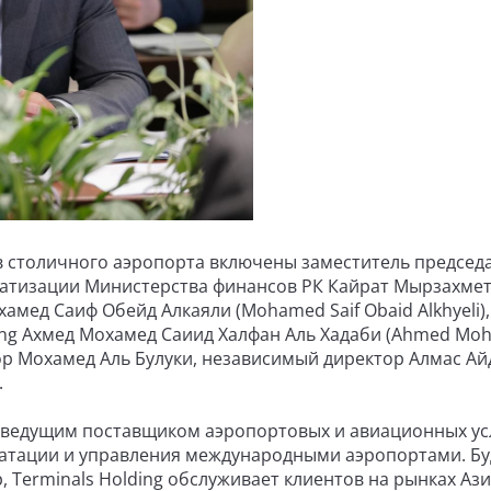
ов столичного аэропорта включены заместитель председ
ватизации Министерства финансов РК Кайрат Мырзахмет
амед Саиф Обейд Алкаяли (Mohamed Saif Obaid Alkhyeli),
ing Ахмед Мохамед Саиид Халфан Аль Хадаби (Ahmed M
тор Мохамед Аль Булуки, независимый директор Алмас Ай
.
т ведущим поставщиком аэропортовых и авиационных усл
луатации и управления международными аэропортами. Б
, Terminals Holding обслуживает клиентов на рынках Ази