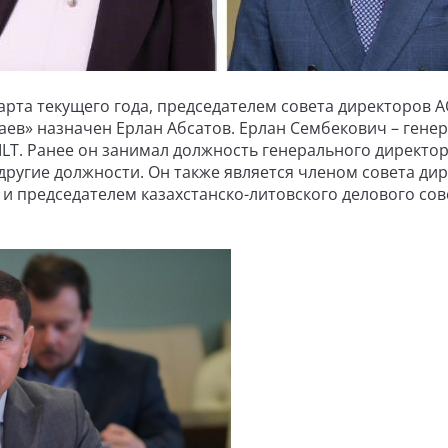
арта текущего года, председателем совета директоров 
ев» назначен Ерлан Абсатов. Ерлан Сембекович – гене
ILT. Ранее он занимал должность генерального директо
другие должности. Он также является членом совета ди
и председателем казахстанско-литовского делового сов