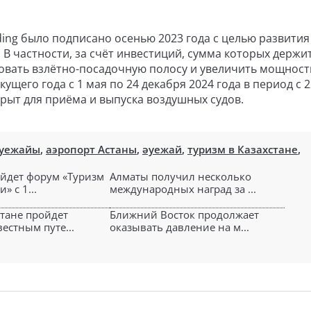
ding было подписано осенью 2023 года с целью развития
 В частности, за счёт инвестиций, сумма которых держит
овать взлётно-посадочную полосу и увеличить мощност
кущего года с 1 мая по 24 декабря 2024 года в период с 2
крыт для приёма и выпуска воздушных судов.
әуежайы
,
аэропорт Астаны
,
әуежай
,
туризм в Казахстане
,
ойдет форум «Туризм
Алматы получил несколько
» с 1...
международных наград за ...
стане пройдет
Ближний Восток продолжает
вестным путе...
оказывать давление на м...