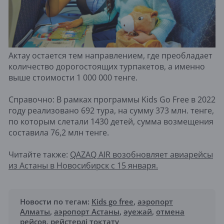
Актау остается тем направлением, где преобладает
количество дорогостоящих турпакетов, а именно
выше стоимости 1 000 000 тенге.
Справочно: В рамках программы Kids Go Free в 2022
году реализовано 692 тура, на сумму 373 млн. тенге,
по которым слетали 1430 детей, сумма возмещения
составила 76,2 млн тенге.
Читайте также:
QAZAQ AIR возобновляет авиарейсы
из Астаны в Новосибирск с 15 января.
Новости по тегам:
Kids go free
,
аэропорт
Алматы
,
аэропорт Астаны
,
әуежай
,
отмена
рейсов
,
рейстерді тоқтату