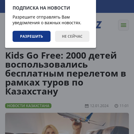
08.08.2026
21:16:41
ПОДПИСКА НА НОВОСТИ
Разрешите отправлять Вам
уведомления о важных новостях.
РАЗРЕШИТЬ
НЕ СЕЙЧАС
Новости
Новости Казахстана
Kids Go Free: 2000 детей
воспользовались
бесплатным перелетом в
рамках туров по
Казахстану
НОВОСТИ КАЗАХСТАНА
12.01.2024
11:01