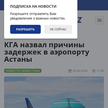
07.08.2026
10:29:19
ПОДПИСКА НА НОВОСТИ
Разрешите отправлять Вам
уведомления о важных новостях.
РАЗРЕШИТЬ
НЕ СЕЙЧАС
Новости
Новости Казахстана
КГА назвал причины
задержек в аэропорту
Астаны
НОВОСТИ КАЗАХСТАНА
29.06.2024
17:39