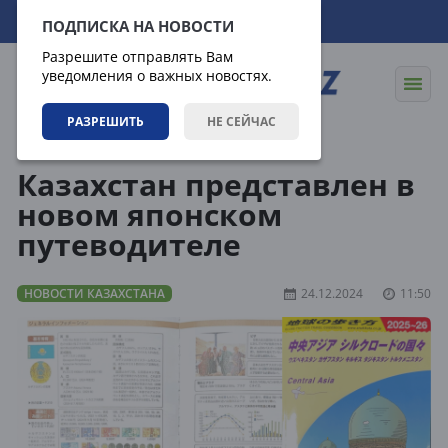
09.08.2026
14:05:26
ПОДПИСКА НА НОВОСТИ
Разрешите отправлять Вам
уведомления о важных новостях.
РАЗРЕШИТЬ
НЕ СЕЙЧАС
Новости
Новости Казахстана
Казахстан представлен в
новом японском
путеводителе
НОВОСТИ КАЗАХСТАНА
24.12.2024
11:50