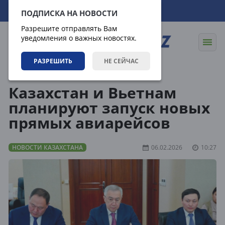
11.08.2026
00:02:53
ПОДПИСКА НА НОВОСТИ
Разрешите отправлять Вам
уведомления о важных новостях.
РАЗРЕШИТЬ
НЕ СЕЙЧАС
Новости
Новости Казахстана
Казахстан и Вьетнам
планируют запуск новых
прямых авиарейсов
НОВОСТИ КАЗАХСТАНА
06.02.2026
10:27