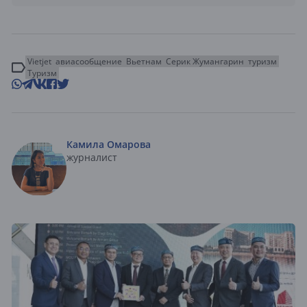
Vietjet
авиасообщение
Вьетнам
Серик Жумангарин
туризм
Туризм
Камила Омарова
журналист