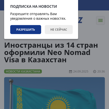
08.08.2026
11:36:32
ПОДПИСКА НА НОВОСТИ
Разрешите отправлять Вам
уведомления о важных новостях.
РАЗРЕШИТЬ
НЕ СЕЙЧАС
Новости
Новости Казахстана
Иностранцы из 14 стран
оформили Neo Nomad
Visa в Казахстан
НОВОСТИ КАЗАХСТАНА
24.09.2025
20:36