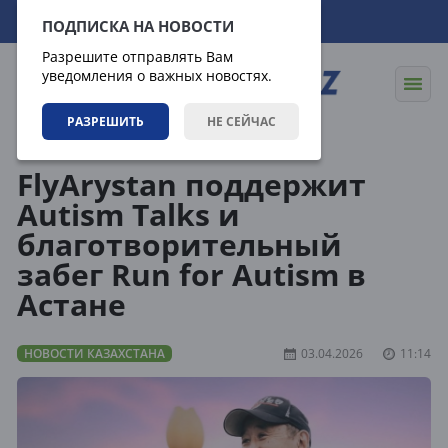
09.08.2026
19:35:49
ПОДПИСКА НА НОВОСТИ
Разрешите отправлять Вам
уведомления о важных новостях.
РАЗРЕШИТЬ
НЕ СЕЙЧАС
Новости
Новости Казахстана
FlyArystan поддержит
Autism Talks и
благотворительный
забег Run for Autism в
Астане
НОВОСТИ КАЗАХСТАНА
03.04.2026
11:14