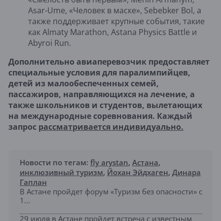
Asar-Ume, «Человек в маске», Sebebker Bol, а
также поддерживает крупные события, такие
как Almaty Marathon, Astana Physics Battle и
Abyroi Run.
Дополнительно авиаперевозчик предоставляет
специальные условия для паралимпийцев,
детей из малообеспеченных семей,
пассажиров, направляющихся на лечение, а
также школьников и студентов, вылетающих
на международные соревнования. Каждый
запрос
рассматривается индивидуально.
Новости по тегам:
fly arystan
,
Астана
,
инклюзивный туризм
,
Йохан Эйдхаген
,
Динара
Гаплан
В Астане пройдет форум «Туризм без опасности» с
1...
29 июля в Астане пройдет встреча с известным