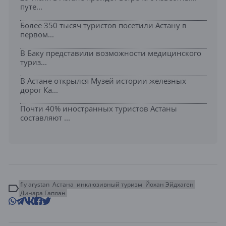
путе...
Более 350 тысяч туристов посетили Астану в
первом...
В Баку представили возможности медицинского
туриз...
В Астане открылся Музей истории железных
дорог Ка...
Почти 40% иностранных туристов Астаны
составляют ...
fly arystan
Астана
инклюзивный туризм
Йохан Эйдхаген
Динара Гаплан