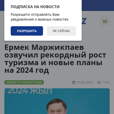
07.08.2026
14:30:24
ПОДПИСКА НА НОВОСТИ
Разрешите отправлять Вам
уведомления о важных новостях.
РАЗРЕШИТЬ
НЕ СЕЙЧАС
Новости
Новости Казахстана
Ермек Маржикпаев
озвучил рекордный рост
туризма и новые планы
на 2024 год
НОВОСТИ КАЗАХСТАНА
16.02.2024
17:47