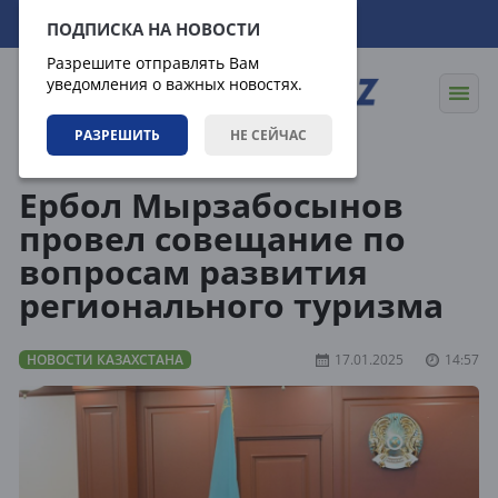
08.08.2026
10:04:23
ПОДПИСКА НА НОВОСТИ
Разрешите отправлять Вам
уведомления о важных новостях.
РАЗРЕШИТЬ
НЕ СЕЙЧАС
Новости
Новости Казахстана
Ербол Мырзабосынов
провел совещание по
вопросам развития
регионального туризма
НОВОСТИ КАЗАХСТАНА
17.01.2025
14:57