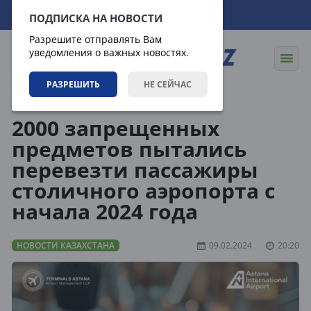
09.08.2026
19:56:58
ПОДПИСКА НА НОВОСТИ
Разрешите отправлять Вам
уведомления о важных новостях.
РАЗРЕШИТЬ
НЕ СЕЙЧАС
Новости
Новости Казахстана
2000 запрещенных
предметов пытались
перевезти пассажиры
столичного аэропорта с
начала 2024 года
НОВОСТИ КАЗАХСТАНА
09.02.2024
20:20