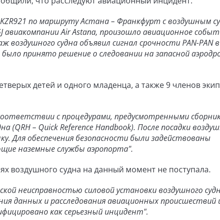
ообщили, что расследуют авиационный инцидент.
са KZR921 по маршруту Астана – Франкфурт с воздушным с
GJ авиакомпании Air Astana, произошло авиационное событ
ж воздушного судна объявил сигнал срочности PAN-PAN в 
 было принято решение о следовании на запасной аэродр
етверых детей и одного младенца, а также 9 членов экип
 соответствии с процедурами, предусмотренными сборни
 (QRH – Quick Reference Handbook). После посадки возду
ку. Для обеспечения безопасности были задействованы
щие наземные службы аэропорта".
х воздушного судна на данный момент не поступала.
ской неисправностью силовой установки воздушного судн
ия данных и расследования авиационных происшествий 
фицировано как серьезный инцидент".