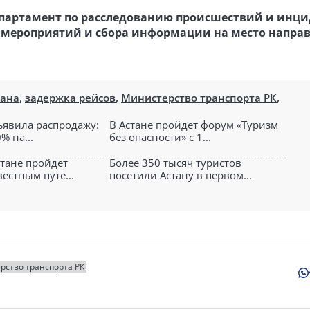
партамент по расследованию происшествий и инци
х мероприятий и сбора информации на место направ
тана
,
задержка рейсов
,
Министерство транспорта РК
,
объявила распродажу:
В Астане пройдет форум «Туризм
% на...
без опасности» с 1...
стане пройдет
Более 350 тысяч туристов
вестным путе...
посетили Астану в первом...
рство транспорта РК