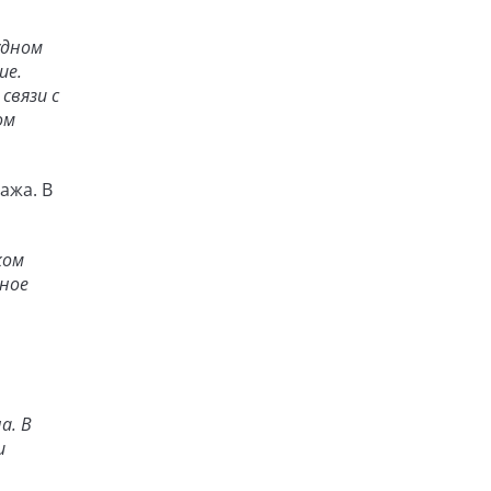
удном
ие.
связи с
ом
ажа. В
ком
шное
а. В
и