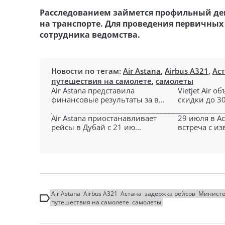
Расследованием займется профильный де
на транспорте. Для проведения первичны
сотрудника ведомства.
Новости по тегам:
Air Astana
,
Airbus A321
,
Ас
путешествия на самолете
,
самолеты
Air Astana представила
Vietjet Air 
финансовые результаты за в...
скидки до 30
Air Astana приостанавливает
29 июля в А
рейсы в Дубай с 21 ию...
встреча с из
Air Astana
Airbus A321
Астана
задержка рейсов
Министе
путешествия на самолете
самолеты