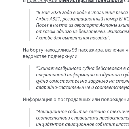
В
пресс-службе
Министерства транспорта
с
"8 мая 2026 года в ходе выполнения рей
Airbus A321, регистрационный номер EI-K
После вылета из аэропорта Астаны экипа
отказом одного из двигателей. Экипажем
Актобе для выполнения посадки".
На борту находились 93 пассажира, включая ч
ведомстве подчеркнули:
"Экипаж воздушного судна действовал в
оперативной информации воздушного судна
судно самостоятельно зарулило на стоян
аварийно-спасательные и соответствую
Информация о пострадавших или повреждения
"Авиационное событие связано с техниче
соответствии с правилами предоставлен
инцидентов авиационное событие класси