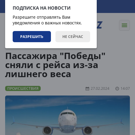
09.08.2026
20:04:52
ПОДПИСКА НА НОВОСТИ
Разрешите отправлять Вам
уведомления о важных новостях.
РАЗРЕШИТЬ
НЕ СЕЙЧАС
Новости
Происшествия
Пассажира "Победы"
сняли с рейса из-за
лишнего веса
ПРОИСШЕСТВИЯ
27.02.2024
14:07