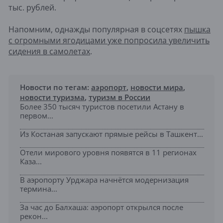
тыс. рублей.
Напомним, однажды популярная в соцсетях
пышка
с огромными ягодицами уже попросила увеличить
сидения в самолетах
.
Новости по тегам:
аэропорт
,
новости мира
,
новости туризма
,
туризм в России
Более 350 тысяч туристов посетили Астану в
первом...
Из Костаная запускают прямые рейсы в Ташкент...
Отели мирового уровня появятся в 11 регионах
Каза...
В аэропорту Урджара начнётся модернизация
термина...
За час до Балхаша: аэропорт открылся после
рекон...