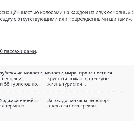
оснащён шестью колёсами на каждой из двух основных с
осадку с отсутствующими или повреждёнными шинами», 
50 пассажирами
.
рубежные новости
,
новости мира
,
происшествия
ого ущелья
Крупный пожар в отеле унес
 58 туристов по...
жизнь туристки...
 Урджара начнётся
За час до Балхаша: аэропорт
я термина...
открылся после рекон...