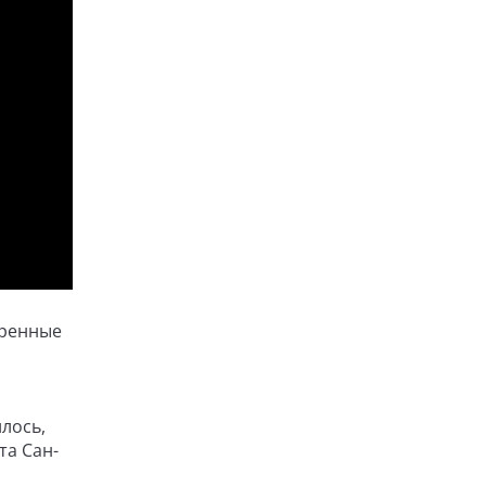
тренные
лось,
та Сан-