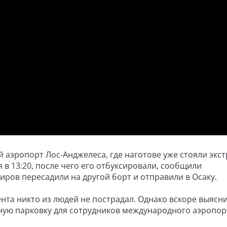
аэропорт Лос-Анджелеса, где наготове уже стояли экс
 в 13:20, после чего его отбуксировали, сообщили
иров пересадили на другой борт и отправили в Осаку.
ента никто из людей не пострадал. Однако вскоре выясни
ную парковку для сотрудников международного аэропор