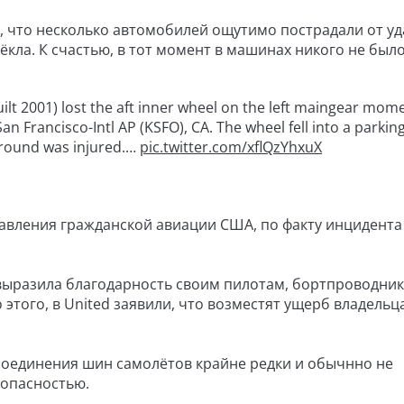
, что несколько автомобилей ощутимо пострадали от уда
ёкла. К счастью, в тот момент в машинах никого не было
ilt 2001) lost the aft inner wheel on the left maingear mom
n Francisco-Intl AP (KSFO), CA. The wheel fell into a parking
ground was injured.…
pic.twitter.com/xflQzYhxuX
авления гражданской авиации США, по факту инцидента
 выразила благодарность своим пилотам, бортпроводник
этого, в United заявили, что возместят ущерб владельц
соединения шин самолётов крайне редки и обычнно не
зопасностью.