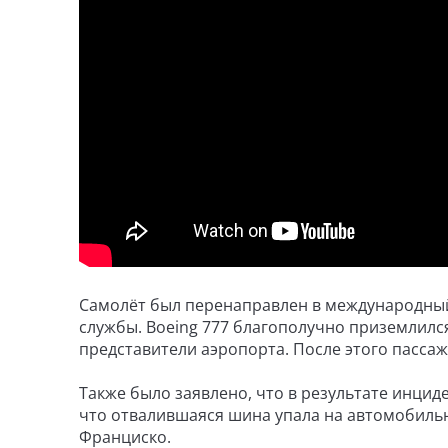
Самолёт был перенаправлен в международный 
службы. Boeing 777 благополучно приземлился
представители аэропорта. После этого пассаж
Также было заявлено, что в результате инцид
что отвалившаяся шина упала на автомобиль
Франциско.