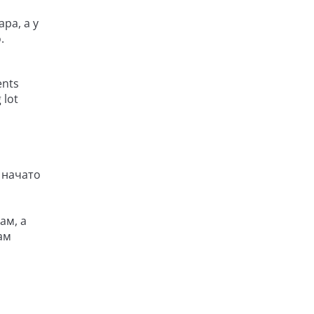
ра, а у
.
ents
 lot
 начато
ам, а
ам