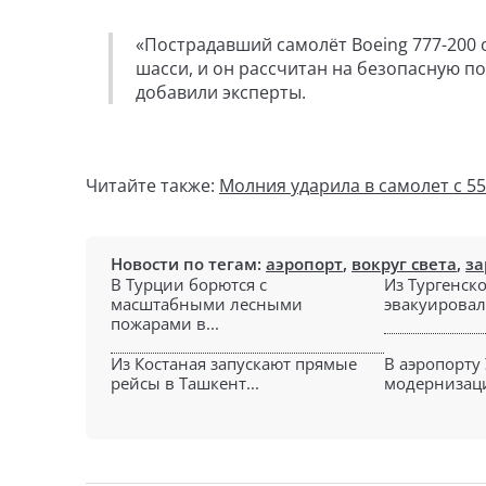
«Пострадавший самолёт Boeing 777-200 
шасси, и он рассчитан на безопасную п
добавили эксперты.
Читайте также:
Молния ударила в самолет с 5
Новости по тегам:
аэропорт
,
вокруг света
,
за
В Турции борются с
Из Тургенск
масштабными лесными
эвакуировали
пожарами в...
Из Костаная запускают прямые
В аэропорту
рейсы в Ташкент...
модернизаци