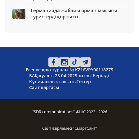
Германияда жабайы орман мысығы
туристерді қорқытты
Есепке қою туралы № KZ16VPY00118275
БАҚ куәлігі 25.04.2025 жылы берілді.
Құпиялылық саясаты
Тегтер
Сайт картасы
"SDR communications" ЖШС 2023 - 2026
Сайт әзірлемесі “
СмартСайт
”