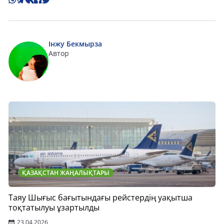
Інжу Бекмырза
Автор
ҚАЗАҚСТАН ЖАҢАЛЫҚТАРЫ
Таяу Шығыс бағытындағы рейстердің уақытша
тоқтатылуы ұзартылды
23.04.2026