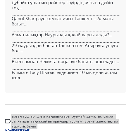
Дубайға ұшатын рейстер сәуірдің аяғына дейін
тоқ...
Qanot Sharq әуе компаниясы Ташкент – Алматы
бағыт...
Алматылықтар Наурызды қалай қарсы алды?...
29 наурыздан бастап Ташкенттен Атырауға ұшуға
бол...
Вьетнамнан Чехияға жаңа әуе бағыты ашылады...
Елімізге Таяу Шығыс елдерінен 10 мыңнан астам
жол...
арзан турлар
әлем жаңалықтары
әуежай
демалыс
саяхат
саяхатшы
таңғажайып орындар
туризм туралы жаңалықтар
туристік бағыт