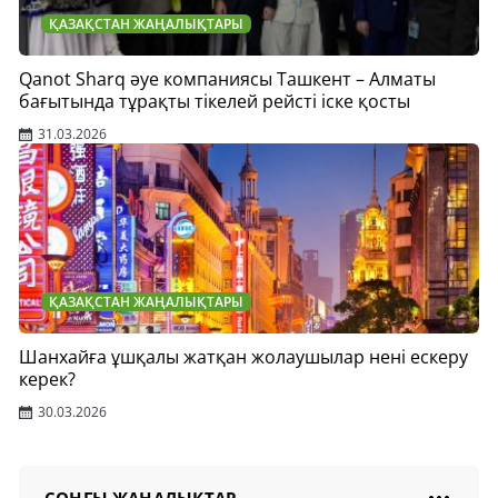
ҚАЗАҚСТАН ЖАҢАЛЫҚТАРЫ
Qanot Sharq әуе компаниясы Ташкент – Алматы
бағытында тұрақты тікелей рейсті іске қосты
31.03.2026
ҚАЗАҚСТАН ЖАҢАЛЫҚТАРЫ
Шанхайға ұшқалы жатқан жолаушылар нені ескеру
керек?
30.03.2026