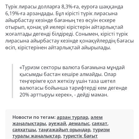
Түрік лирасы долларға 8,3%-ға, еуроға шаққанда
6,19%-ға арзандады. Бұл кірісті түрік лирасына
айырбастау кезінде бағаның тез өсуін ескере
отырып, қонақ үй иелері кірістерін айтарлықтай
жоғалтады дегенді білдіреді. Сонымен, кірісті түрік
лирасына айырбастау кезінде қонақүйлердің бағасы
өсіп, кірістерінен айтарлықтай айырылады.
«Туризм секторы валюта бағамына мұндай
қысымды бастан кешіре алмайды. Олар
теңгерімге қол жеткізу үшін таза шетел
валютасы бойынша тарифтерді кем дегенде
20% арттыруы керек», - дейді маман.
Новости по тегам:
арзан турлар
,
әлем
жаңалықтары
,
әуежай
,
демалыс
,
саяхат
,
саяхатшы
,
таңғажайып орындар
,
туризм
туралы жаңалықтар
,
туристік бағыт