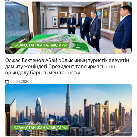
ҚАЗАҚСТАН ЖАҢАЛЫҚТАРЫ
Олжас Бектенов Абай облысының туристік әлеуетін
дамыту жөніндегі Президент тапсырмасының
орындалу барысымен танысты
09.04.2026
ҚАЗАҚСТАН ЖАҢАЛЫҚТАРЫ