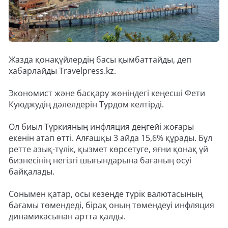
Жазда қонақүйлердің басы қымбаттайды, деп
хабарлайды Travelpress.kz.
Экономист және басқару жөніндегі кеңесші Фети
Куюджудің дәлелдерін Турдом келтірді.
Ол биыл Түркияның инфляция деңгейі жоғары
екенін атап өтті. Алғашқы 3 айда 15,6% құрады. Бұл
ретте азық-түлік, қызмет көрсетуге, яғни қонақ үй
бизнесінің негізгі шығындарына бағаның өсуі
байқалады.
Сонымен қатар, осы кезеңде түрік валютасының
бағамы төмендеді, бірақ оның төмендеуі инфляция
динамикасынан артта қалды.