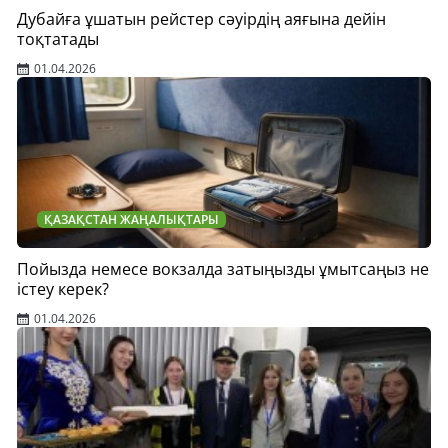
Дубайға ұшатын рейстер сәуірдің аяғына дейін
тоқтатады
01.04.2026
ҚАЗАҚСТАН ЖАҢАЛЫҚТАРЫ
Пойызда немесе вокзалда затыңызды ұмытсаңыз не
істеу керек?
01.04.2026