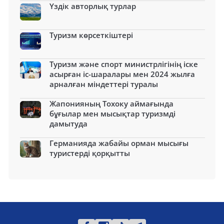
Үздік авторлық турлар
Туризм көрсеткіштері
Туризм және спорт министрлігінің іске
асырған іс-шаралары мен 2024 жылға
арналған міндеттері туралы
Жапонияның Тохоку аймағында
бұғылар мен мысықтар туризмді
дамытуда
Германияда жабайы орман мысығы
туристерді қорқытты