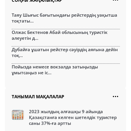
СОҢҒЫ ЖАҢАЛЫҚТАР
Таяу Шығыс бағытындағы рейстердің уақытша
тоқтаты...
Олжас Бектенов Абай облысының туристік
әлеуетін д...
Дубайға ұшатын рейстер сәуірдің аяғына дейін
тоқ...
Пойызда немесе вокзалда затыңызды
ұмытсаңыз не іс...
ТАНЫМАЛ МАҚАЛАЛАР
2023 жылдың алғашқы 9 айында
Қазақстанға келген шетелдік туристер
саны 37%-ға артты