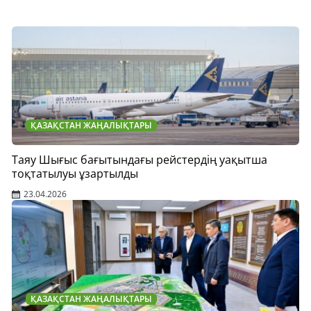
ҚАЗАҚСТАН ЖАҢАЛЫҚТАРЫ
Таяу Шығыс бағытындағы рейстердің уақытша
тоқтатылуы ұзартылды
23.04.2026
ҚАЗАҚСТАН ЖАҢАЛЫҚТАРЫ