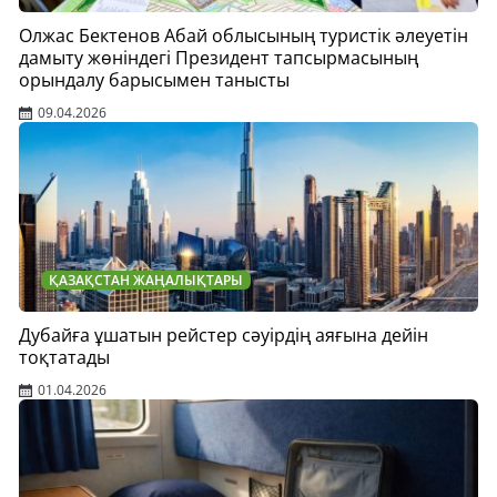
Олжас Бектенов Абай облысының туристік әлеуетін
дамыту жөніндегі Президент тапсырмасының
орындалу барысымен танысты
09.04.2026
ҚАЗАҚСТАН ЖАҢАЛЫҚТАРЫ
Дубайға ұшатын рейстер сәуірдің аяғына дейін
тоқтатады
01.04.2026