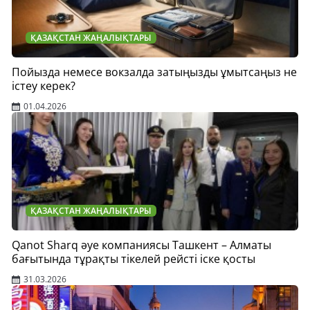
ҚАЗАҚСТАН ЖАҢАЛЫҚТАРЫ
Пойызда немесе вокзалда затыңызды ұмытсаңыз не
істеу керек?
01.04.2026
ҚАЗАҚСТАН ЖАҢАЛЫҚТАРЫ
Qanot Sharq әуе компаниясы Ташкент – Алматы
бағытында тұрақты тікелей рейсті іске қосты
31.03.2026