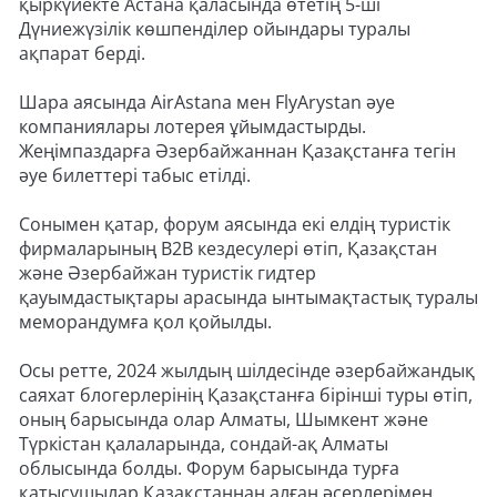
қыркүйекте Астана қаласында өтетің 5-ші
Дүниежүзілік көшпенділер ойындары туралы
ақпарат берді.
Шара аясында AirAstana мен FlyArystan әуе
компаниялары лотерея ұйымдастырды.
Жеңімпаздарға Әзербайжаннан Қазақстанға тегін
әуе билеттері табыс етілді.
Сонымен қатар, форум аясында екі елдің туристік
фирмаларының В2В кездесулері өтіп, Қазақстан
және Әзербайжан туристік гидтер
қауымдастықтары арасында ынтымақтастық туралы
меморандумға қол қойылды.
Осы ретте, 2024 жылдың шілдесінде әзербайжандық
саяхат блогерлерінің Қазақстанға бірінші туры өтіп,
оның барысында олар Алматы, Шымкент және
Түркістан қалаларында, сондай-ақ Алматы
облысында болды. Форум барысында турға
қатысушылар Қазақстаннан алған әсерлерімен