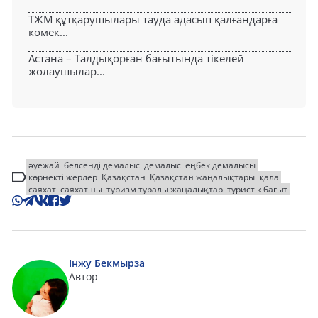
ТЖМ құтқарушылары тауда адасып қалғандарға
көмек...
Астана – Талдықорған бағытында тікелей
жолаушылар...
әуежай
белсенді демалыс
демалыс
еңбек демалысы
көрнекті жерлер
Қазақстан
Қазақстан жаңалықтары
қала
саяхат
саяхатшы
туризм туралы жаңалықтар
туристік бағыт
Інжу Бекмырза
Автор