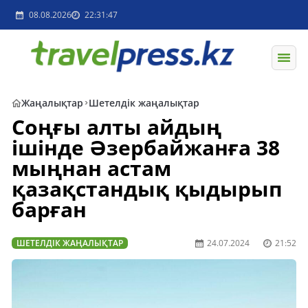
08.08.2026
22:31:47
Жаңалықтар
Шетелдік жаңалықтар
Соңғы алты айдың
ішінде Әзербайжанға 38
мыңнан астам
қазақстандық қыдырып
барған
ШЕТЕЛДІК ЖАҢАЛЫҚТАР
24.07.2024
21:52