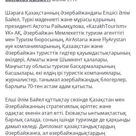
Шараға Қазақстанның Әзербайжандағы Елшісі Әлім
Байел, Түркі мәдениеті және мұрасы қорының
президенті Ақтоты Райымқұлова, «KazakhTourism»
ҰК» АҚ, Әзербайжан Мемлекеттік туризм агенттігі
мен Туризм бюросының, AirAstana және FlyArystan
әуе компанияларының, Қазаақстан және
Әзербайжан туристтік гидтер қауымдастықтарының
өкілдері, Алматы және Шымкент қалалары,
Маңғыстау облысы туризм басқармаларының
басшылары, екі елдің ірі туристік компаниялары,
журналистер, танымал әзербайжандық блогерлер,
барлығы 70-тен астам адам қатысты.
Елші Әлім Байел құттықтау сөзінде Қазақстан мен
Әзербайжанның стратегиялық әріптес және
одақтас екенін атап өтті. Екіжақты ынтымақтастық
барлық салада, соның ішінде туризмде де қарқынды
дамып келеді. Дипломат қазақстандықтардың
Әзербайжанға, ал әзербайжандықтардың