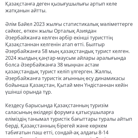
Қазақстанға деген қызығушылығы артып келе
жатқанын айтты.
Әлім Байел 2023 жылғы статистикалық мәліметтерге
сәйкес, өткен жылы Орталық Азиядан
Әзербайжанға келген әрбір екінші туристтің
Қазақстаннан келгенін атап өтті. Былтыр
Әзербайжанға 58 мың қазақстандық турист келген.
2024 жылдың қаңтар-маусым айлары аралығында
болса Әзербайжанға 38 мыңнан астам
қазақстандық турист келіп үлгерген. Жалпы,
Әзербайжанға туристік ағынның өсу динамикасы
бойынша Қазақстан, Қытай мен Үндістаннан кейін
үшінші орында тұр.
Кездесу барысында Қазақстанның туризім
саласының өкілдері форумға қатысушыларға
еліміздің танымал туристік бағыттары туралы айтып
берді, Қазақстанның бірегей және көркем
табиғатын паш етті, сондай-ақ алдағы 8-14