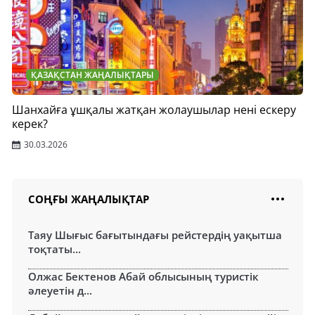
ҚАЗАҚСТАН ЖАҢАЛЫҚТАРЫ
Шанхайға ұшқалы жатқан жолаушылар нені ескеру
керек?
30.03.2026
СОҢҒЫ ЖАҢАЛЫҚТАР
Таяу Шығыс бағытындағы рейстердің уақытша
тоқтаты...
Олжас Бектенов Абай облысының туристік
әлеуетін д...