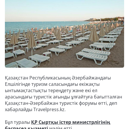
Қазақстан Республикасының Әзербайжандағы
Елшілігінде туризм саласындағы екіжақты
ынтымақтастықты тереңдету және екі ел
арасындағы туристік ағынды ұлғайтуға бағытталған
Қазақстан-Әзербайжан туристік форумы өтті, деп
хабарлайды Travelpress.kz.
Бұл туралы
ҚР Сыртқы істер министрлігінің
баспасөз қызметі
мәлім етті.