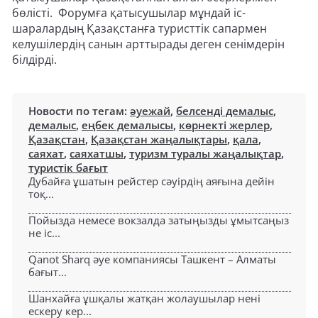
бөлісті. Форумға қатысушылар мұндай іс-
шаралардың Қазақстанға туристтік сапармен
келушілердің санын арттырады деген сенімдерін
білдірді.
Новости по тегам:
әуежай
,
белсенді демалыс
,
демалыс
,
еңбек демалысы
,
көрнекті жерлер
,
Қазақстан
,
Қазақстан жаңалықтары
,
қала
,
саяхат
,
саяхатшы
,
туризм туралы жаңалықтар
,
туристік бағыт
Дубайға ұшатын рейстер сәуірдің аяғына дейін
тоқ...
Пойызда немесе вокзалда затыңызды ұмытсаңыз
не іс...
Qanot Sharq әуе компаниясы Ташкент – Алматы
бағыт...
Шанхайға ұшқалы жатқан жолаушылар нені
ескеру кер...