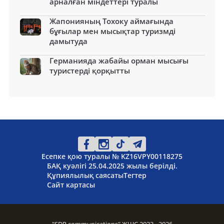
арналған міндеттері туралы
Жапонияның Тохоку аймағында
бұғылар мен мысықтар туризмді
дамытуда
Германияда жабайы орман мысығы
туристерді қорқытты
Есепке қою туралы № KZ16VPY00118275
БАҚ куәлігі 25.04.2025 жылы берілді.
Құпиялылық саясаты
Тегтер
Сайт картасы