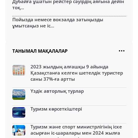
Дубайға ұшатын рейстер сәуірдің аяғына дейін
тоқ...
Пойызда немесе вокзалда затыңызды
ұмытсаңыз не іс...
ТАНЫМАЛ МАҚАЛАЛАР
2023 жылдың алғашқы 9 айында
Қазақстанға келген шетелдік туристер
саны 37%-ға артты
Үздік авторлық турлар
Туризм көрсеткіштері
Туризм және спорт министрлігінің іске
асырған іс-шаралары мен 2024 жылға