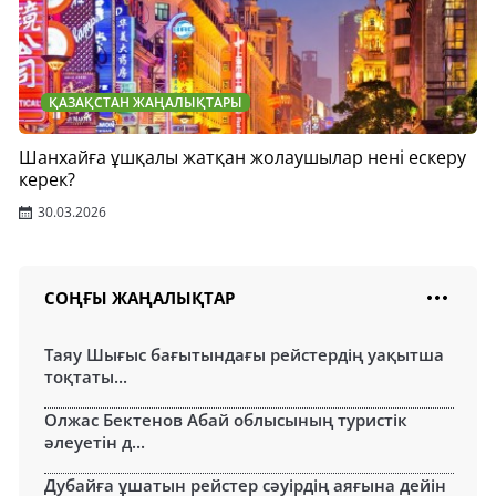
ҚАЗАҚСТАН ЖАҢАЛЫҚТАРЫ
Шанхайға ұшқалы жатқан жолаушылар нені ескеру
керек?
30.03.2026
СОҢҒЫ ЖАҢАЛЫҚТАР
Таяу Шығыс бағытындағы рейстердің уақытша
тоқтаты...
Олжас Бектенов Абай облысының туристік
әлеуетін д...
Дубайға ұшатын рейстер сәуірдің аяғына дейін