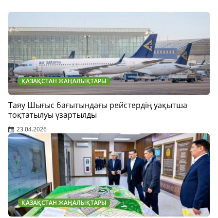
ҚАЗАҚСТАН ЖАҢАЛЫҚТАРЫ
Таяу Шығыс бағытындағы рейстердің уақытша
тоқтатылуы ұзартылды
23.04.2026
ҚАЗАҚСТАН ЖАҢАЛЫҚТАРЫ