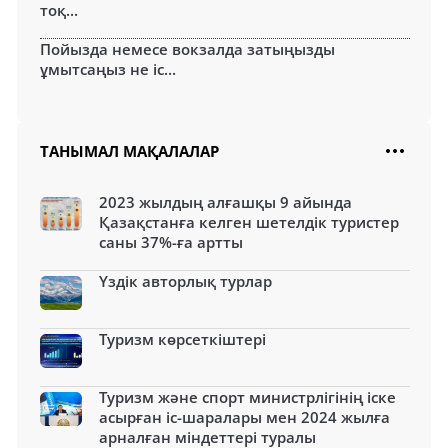
тоқ...
Пойызда немесе вокзалда затыңызды
ұмытсаңыз не іс...
ТАНЫМАЛ МАҚАЛАЛАР
2023 жылдың алғашқы 9 айында
Қазақстанға келген шетелдік туристер
саны 37%-ға артты
Үздік авторлық турлар
Туризм көрсеткіштері
Туризм және спорт министрлігінің іске
асырған іс-шаралары мен 2024 жылға
арналған міндеттері туралы