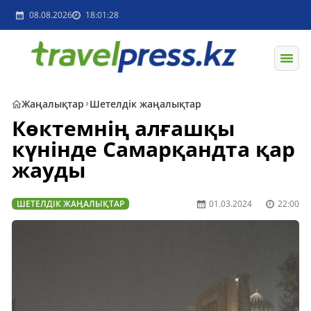
08.08.2026
18:01:28
Жаңалықтар
Шетелдік жаңалықтар
Көктемнің алғашқы
күнінде Самарқандта қар
жауды
ШЕТЕЛДІК ЖАҢАЛЫҚТАР
01.03.2024
22:00