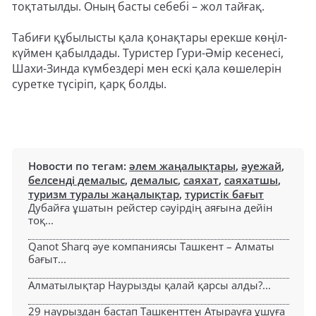
тоқтатылды. Оның басты себебі – жол тайғақ.
Табиғи құбылысты қала қонақтары ерекше көңіл-
күймен қабылдады. Туристер Гури-Әмір кесенесі,
Шахи-Зинда күмбездері мен ескі қала көшелерін
суретке түсіріп, қарқ болды.
Новости по тегам:
әлем жаңалықтары
,
әуежай
,
белсенді демалыс
,
демалыс
,
саяхат
,
саяхатшы
,
туризм туралы жаңалықтар
,
туристік бағыт
Дубайға ұшатын рейстер сәуірдің аяғына дейін
тоқ...
Qanot Sharq әуе компаниясы Ташкент – Алматы
бағыт...
Алматылықтар Наурызды қалай қарсы алды?...
29 наурыздан бастап Ташкенттен Атырауға ұшуға