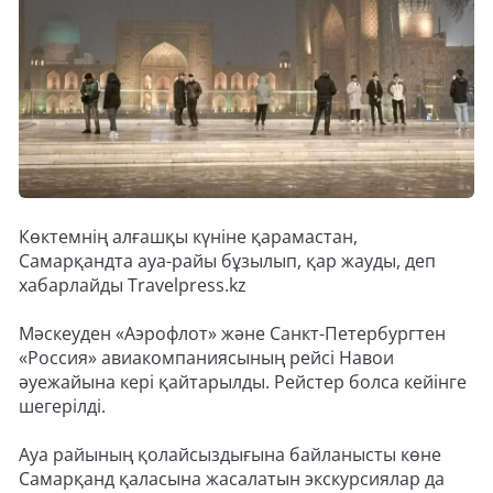
Көктемнің алғашқы күніне қарамастан,
Самарқандта ауа-райы бұзылып, қар жауды, деп
хабарлайды Travelpress.kz
Мәскеуден «Аэрофлот» және Санкт-Петербургтен
«Россия» авиакомпаниясының рейсі Навои
әуежайына кері қайтарылды. Рейстер болса кейінге
шегерілді.
Ауа райының қолайсыздығына байланысты көне
Самарқанд қаласына жасалатын экскурсиялар да