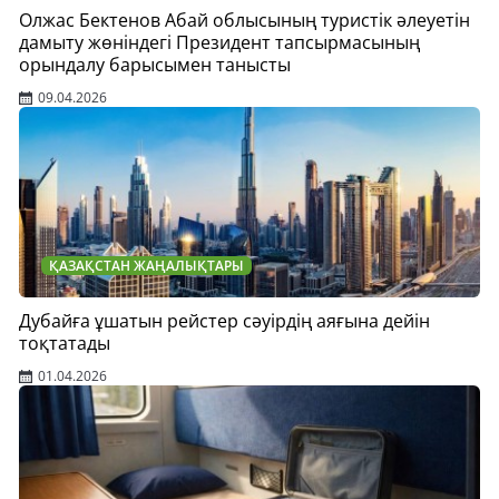
Олжас Бектенов Абай облысының туристік әлеуетін
дамыту жөніндегі Президент тапсырмасының
орындалу барысымен танысты
09.04.2026
ҚАЗАҚСТАН ЖАҢАЛЫҚТАРЫ
Дубайға ұшатын рейстер сәуірдің аяғына дейін
тоқтатады
01.04.2026