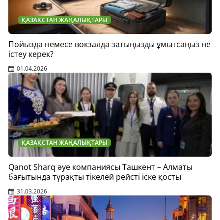
ҚАЗАҚСТАН ЖАҢАЛЫҚТАРЫ
Пойызда немесе вокзалда затыңызды ұмытсаңыз не
істеу керек?
01.04.2026
ҚАЗАҚСТАН ЖАҢАЛЫҚТАРЫ
Qanot Sharq әуе компаниясы Ташкент – Алматы
бағытында тұрақты тікелей рейсті іске қосты
31.03.2026