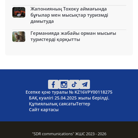
Жапонияның Тохоку аймағында
бұғылар мен мысықтар туризмді
дамытуда
Германияда жабайы орман мысығы
туристерді қорқытты
Есепке қою туралы № KZ16VPY00118275
БАҚ куәлігі 25.04.2025 жылы берілді.
Құпиялылық саясаты
Тегтер
Сайт картасы
"SDR communications" ЖШС 2023 - 2026