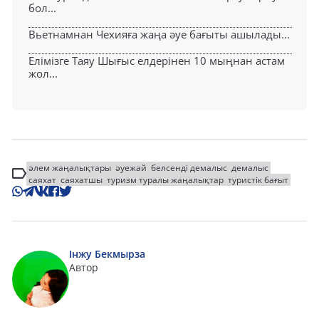
бол...
Вьетнамнан Чехияға жаңа әуе бағыты ашылады...
Елімізге Таяу Шығыс елдерінен 10 мыңнан астам
жол...
әлем жаңалықтары
әуежай
белсенді демалыс
демалыс
саяхат
саяхатшы
туризм туралы жаңалықтар
туристік бағыт
Інжу Бекмырза
Автор