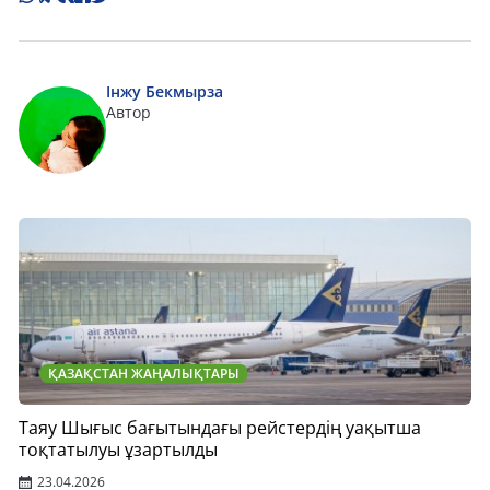
Інжу Бекмырза
Автор
ҚАЗАҚСТАН ЖАҢАЛЫҚТАРЫ
Таяу Шығыс бағытындағы рейстердің уақытша
тоқтатылуы ұзартылды
23.04.2026