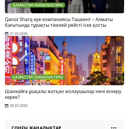
ҚАЗАҚСТАН ЖАҢАЛЫҚТАРЫ
Qanot Sharq әуе компаниясы Ташкент – Алматы
бағытында тұрақты тікелей рейсті іске қосты
31.03.2026
ҚАЗАҚСТАН ЖАҢАЛЫҚТАРЫ
Шанхайға ұшқалы жатқан жолаушылар нені ескеру
керек?
30.03.2026
СОҢҒЫ ЖАҢАЛЫҚТАР