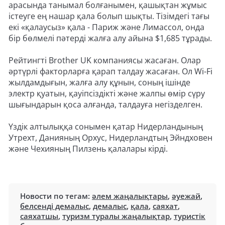
арасында танымал болғанымен, қашықтан жұмыс
істеуге ең нашар қала болып шықты. Тізімдегі тағы
екі «қалаусыз» қала - Париж және Лимассол, онда
бір бөлмелі пәтерді жалға алу айына $1,685 тұрады.
Рейтингті Brother UK компаниясы жасаған. Олар
әртүрлі факторларға қарап талдау жасаған. Ол Wi-Fi
жылдамдығын, жалға алу құнын, соның ішінде
электр қуатын, қауіпсіздікті және жалпы өмір сүру
шығындарын қоса алғанда, талдауға негізделген.
Үздік алтылыққа сонымен қатар Нидерландының
Утрехт, Данияның Орхус, Нидерландтың Эйндховен
және Чехияның Пилзень қалалары кірді.
Новости по тегам:
әлем жаңалықтары
,
әуежай
,
белсенді демалыс
,
демалыс
,
қала
,
саяхат
,
саяхатшы
,
туризм туралы жаңалықтар
,
туристік