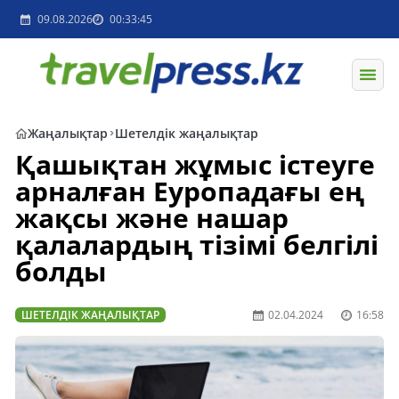
09.08.2026
00:33:45
Жаңалықтар
Шетелдік жаңалықтар
Қашықтан жұмыс істеуге
арналған Еуропадағы ең
жақсы және нашар
қалалардың тізімі белгілі
болды
ШЕТЕЛДІК ЖАҢАЛЫҚТАР
02.04.2024
16:58