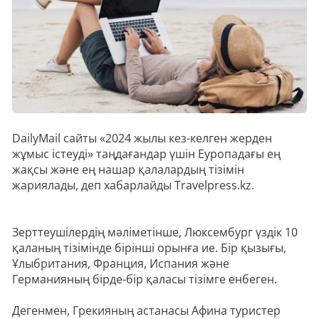
DailyMail сайты «2024 жылы кез-келген жерден
жұмыс істеуді» таңдағандар үшін Еуропадағы ең
жақсы және ең нашар қалалардың тізімін
жариялады, деп хабарлайды Travelpress.kz.
Зерттеушілердің мәліметінше, Люксембург үздік 10
қаланың тізімінде бірінші орынға ие. Бір қызығы,
Ұлыбритания, Франция, Испания және
Германияның бірде-бір қаласы тізімге енбеген.
Дегенмен, Грекияның астанасы Афина туристер