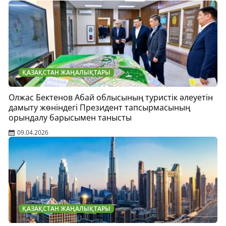
ҚАЗАҚСТАН ЖАҢАЛЫҚТАРЫ
Олжас Бектенов Абай облысының туристік әлеуетін
дамыту жөніндегі Президент тапсырмасының
орындалу барысымен танысты
09.04.2026
ҚАЗАҚСТАН ЖАҢАЛЫҚТАРЫ