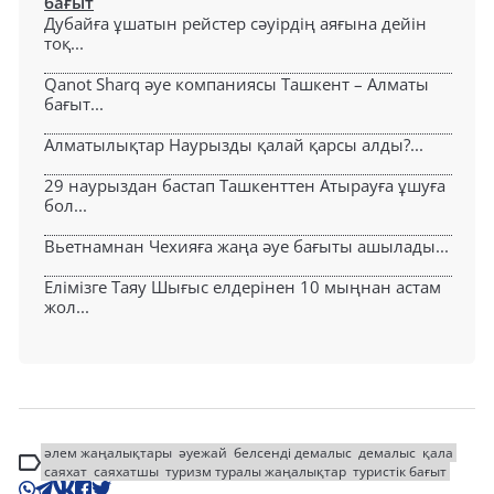
бағыт
Дубайға ұшатын рейстер сәуірдің аяғына дейін
тоқ...
Qanot Sharq әуе компаниясы Ташкент – Алматы
бағыт...
Алматылықтар Наурызды қалай қарсы алды?...
29 наурыздан бастап Ташкенттен Атырауға ұшуға
бол...
Вьетнамнан Чехияға жаңа әуе бағыты ашылады...
Елімізге Таяу Шығыс елдерінен 10 мыңнан астам
жол...
әлем жаңалықтары
әуежай
белсенді демалыс
демалыс
қала
саяхат
саяхатшы
туризм туралы жаңалықтар
туристік бағыт