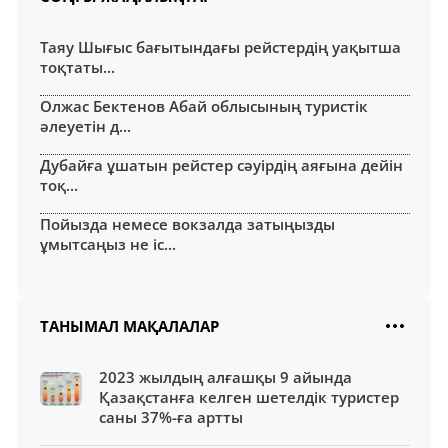
Таяу Шығыс бағытындағы рейстердің уақытша
тоқтаты...
Олжас Бектенов Абай облысының туристік
әлеуетін д...
Дубайға ұшатын рейстер сәуірдің аяғына дейін
тоқ...
Пойызда немесе вокзалда затыңызды
ұмытсаңыз не іс...
ТАНЫМАЛ МАҚАЛАЛАР
2023 жылдың алғашқы 9 айында
Қазақстанға келген шетелдік туристер
саны 37%-ға артты