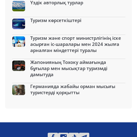
Үздік авторлық турлар
Туризм көрсеткіштері
Туризм және спорт министрлігінің іске
асырған іс-шаралары мен 2024 жылға
арналған міндеттері туралы
Жапонияның Тохоку аймағында
бұғылар мен мысықтар туризмді
дамытуда
Германияда жабайы орман мысығы
туристерді қорқытты