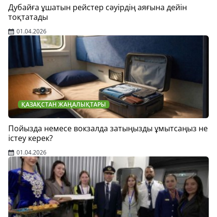
Дубайға ұшатын рейстер сәуірдің аяғына дейін
тоқтатады
01.04.2026
ҚАЗАҚСТАН ЖАҢАЛЫҚТАРЫ
Пойызда немесе вокзалда затыңызды ұмытсаңыз не
істеу керек?
01.04.2026