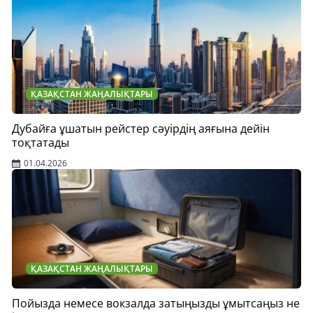
ҚАЗАҚСТАН ЖАҢАЛЫҚТАРЫ
Дубайға ұшатын рейстер сәуірдің аяғына дейін
тоқтатады
01.04.2026
ҚАЗАҚСТАН ЖАҢАЛЫҚТАРЫ
Пойызда немесе вокзалда затыңызды ұмытсаңыз не