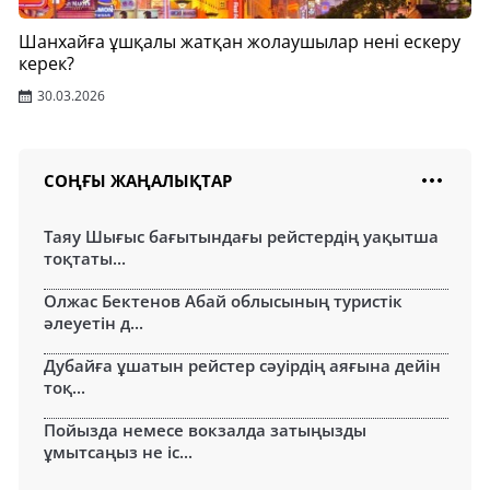
Шанхайға ұшқалы жатқан жолаушылар нені ескеру
керек?
30.03.2026
СОҢҒЫ ЖАҢАЛЫҚТАР
Таяу Шығыс бағытындағы рейстердің уақытша
тоқтаты...
Олжас Бектенов Абай облысының туристік
әлеуетін д...
Дубайға ұшатын рейстер сәуірдің аяғына дейін
тоқ...
Пойызда немесе вокзалда затыңызды
ұмытсаңыз не іс...