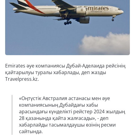
Emirates әуе компаниясы Дубай-Аделаида рейсінің
қайтарылуы туралы хабарлады, деп жазды
Travelpress.kz.
«Оңтүстік Австралия астанасы мен әуе
компаниясының Дубайдағы хабы
арасындағы күнделікті рейстер 2024 жылдың
28 қазанында қайта жалғасады», - деп
хабарлайды тасымалдаушы өзінің ресми
сайтында.