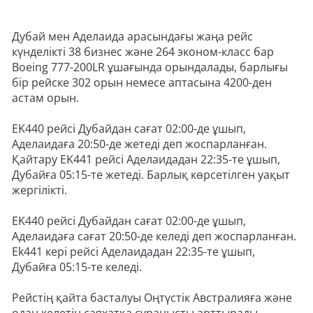
Дубай мен Аделаида арасындағы жаңа рейс
күнделікті 38 бизнес және 264 эконом-класс бар
Boeing 777-200LR ұшағында орындалады, барлығы
бір рейске 302 орын немесе аптасына 4200-ден
астам орын.
EK440 рейсі Дубайдан сағат 02:00-де ұшып,
Аделаидаға 20:50-де жетеді деп жоспарланған.
Қайтару EK441 рейсі Аделаидадан 22:35-те ұшып,
Дубайға 05:15-те жетеді. Барлық көрсетілген уақыт
жергілікті.
EK440 рейсі Дубайдан сағат 02:00-де ұшып,
Аделаидаға сағат 20:50-де келеді деп жоспарланған.
Ek441 кері рейсі Аделаидадан 22:35-те ұшып,
Дубайға 05:15-те келеді.
Рейстің қайта басталуы Оңтүстік Австралияға және