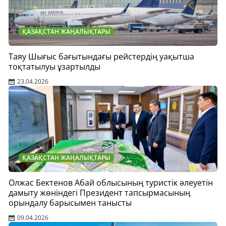
ҚАЗАҚСТАН ЖАҢАЛЫҚТАРЫ
Таяу Шығыс бағытындағы рейстердің уақытша
тоқтатылуы ұзартылды
23.04.2026
ҚАЗАҚСТАН ЖАҢАЛЫҚТАРЫ
Олжас Бектенов Абай облысының туристік әлеуетін
дамыту жөніндегі Президент тапсырмасының
орындалу барысымен танысты
09.04.2026