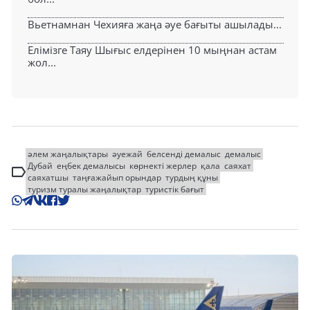
Вьетнамнан Чехияға жаңа әуе бағыты ашылады...
Елімізге Таяу Шығыс елдерінен 10 мыңнан астам
жол...
әлем жаңалықтары
әуежай
белсенді демалыс
демалыс
Дубай
еңбек демалысы
көрнекті жерлер
қала
саяхат
саяхатшы
таңғажайып орындар
турдың құны
туризм туралы жаңалықтар
туристік бағыт