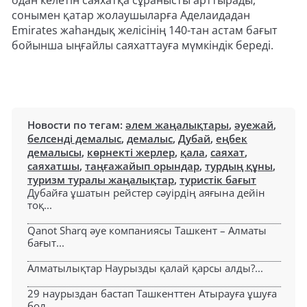
одан келетін саяхатқа сұранысты арттырады,
сонымен қатар жолаушыларға Аделаидадан
Emirates жаһандық желісінің 140-тан астам бағыт
бойынша ыңғайлы саяхаттауға мүмкіндік береді.
Новости по тегам:
әлем жаңалықтары
,
әуежай
,
белсенді демалыс
,
демалыс
,
Дубай
,
еңбек
демалысы
,
көрнекті жерлер
,
қала
,
саяхат
,
саяхатшы
,
таңғажайып орындар
,
турдың құны
,
туризм туралы жаңалықтар
,
туристік бағыт
Дубайға ұшатын рейстер сәуірдің аяғына дейін
тоқ...
Qanot Sharq әуе компаниясы Ташкент – Алматы
бағыт...
Алматылықтар Наурызды қалай қарсы алды?...
29 наурыздан бастап Ташкенттен Атырауға ұшуға
бол...