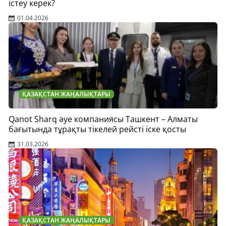
істеу керек?
01.04.2026
ҚАЗАҚСТАН ЖАҢАЛЫҚТАРЫ
Qanot Sharq әуе компаниясы Ташкент – Алматы
бағытында тұрақты тікелей рейсті іске қосты
31.03.2026
ҚАЗАҚСТАН ЖАҢАЛЫҚТАРЫ