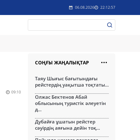
06.08.2026
22:12:57
СОҢҒЫ ЖАҢАЛЫҚТАР
Таяу Шығыс бағытындағы
рейстердің уақытша тоқтаты...
09:10
Олжас Бектенов Абай
облысының туристік әлеуетін
д...
Дубайға ұшатын рейстер
сәуірдің аяғына дейін тоқ...