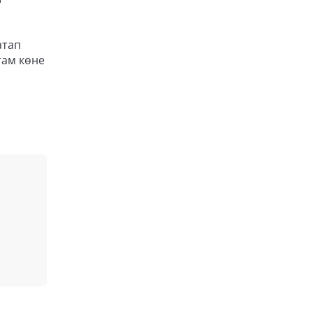
атап
там көне