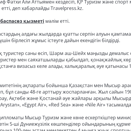
иф Фатхи Али Аттыямен кездесіп, ҚР Туризм және спорт 
ті, деп хабарлайды Travelpress.kz.
 баспасөз қызметі
мәлім етті.
астардың алдағы жылдарда қуатты серпін алуын қамтама
ін бірлесіп жұмыс істеуге дайын екендігін білдірді.
қ туристер саны өсіп, Шарм аш-Шейх маңызды демалыс
туристер мен саяхатшыларды қабылдап, қонақжайлық көр
ақстанға визасыз келе алады, халықаралық әуе қатынасы 
комитетінің ақпараты бойынша Қазақстан мен Мысыр ар
тіп, бұл санды 48-ге арттыру жоспарланған. Жыл сайын 19
ырау, Ақтөбе және Қостанай әуе жайлары арқылы Мысыр
Arystan», «Egypt Air», «Red Sea» және «Nile Air» тасымалд
 дипломаты Мысыр Туризм және көне ескерткіштер минис
етін 5-ші Дүниежүзілік көшпенділер ойындарының құрме
рына 100-ден астам мемлекеттен 4 мыңға жуық спортш