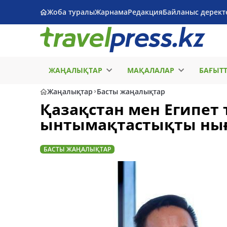
Жоба туралы
Жарнама
Редакция
Байланыс дерект
ЖАҢАЛЫҚТАР
МАҚАЛАЛАР
БАҒЫТ
Жаңалықтар
Басты жаңалықтар
Қазақстан мен Египет
ынтымақтастықты ны
БАСТЫ ЖАҢАЛЫҚТАР