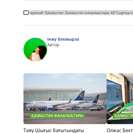
әуежай
Қазақстан
Қазақстан жаңалықтары
ҚР Сыртқы і
Інжу Бекмырза
Автор
ҚАЗАҚСТАН ЖАҢАЛЫҚТАРЫ
ҚАЗАҚСТ
Таяу Шығыс бағытындағы
Олжас Бек