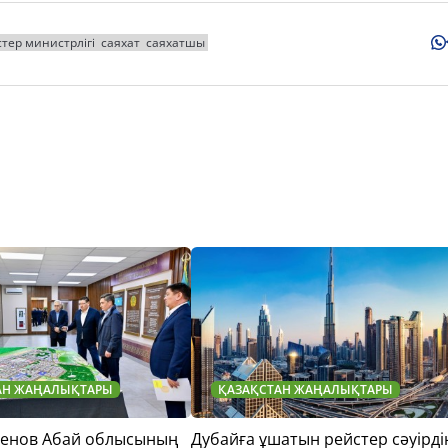
стер министрлігі
саяхат
саяхатшы
АН ЖАҢАЛЫҚТАРЫ
ҚАЗАҚСТАН ЖАҢАЛЫҚТАРЫ
тенов Абай облысының
Дубайға ұшатын рейстер сәуірді