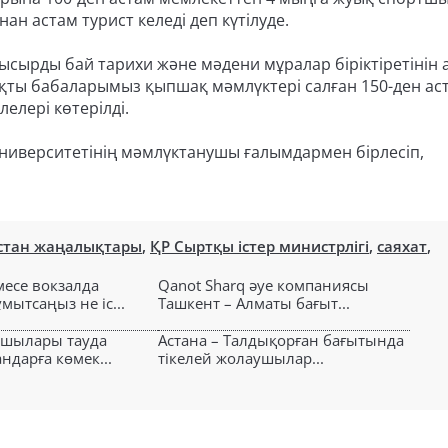
н астам турист келеді деп күтілуде.
сырды бай тарихи және мәдени мұралар біріктіретінін 
аңқты бабаларымыз қыпшақ мәмлүктері салған 150-ден ас
елері көтерілді.
 университетінің мәмлүктанушы ғалымдармен бірлесіп,
стан жаңалықтары
,
ҚР Сыртқы істер министрлігі
,
саяхат
,
есе вокзалда
Qanot Sharq әуе компаниясы
ытсаңыз не іс...
Ташкент – Алматы бағыт...
ушылары тауда
Астана – Талдықорған бағытында
ндарға көмек...
тікелей жолаушылар...