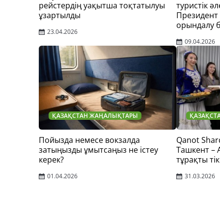
рейстердің уақытша тоқтатылуы
туристік әл
ұзартылды
Президент
орындалу 
23.04.2026
09.04.2026
ҚАЗАҚСТАН ЖАҢАЛЫҚТАРЫ
ҚАЗАҚСТ
Пойызда немесе вокзалда
Qanot Shar
затыңызды ұмытсаңыз не істеу
Ташкент –
керек?
тұрақты тік
01.04.2026
31.03.2026