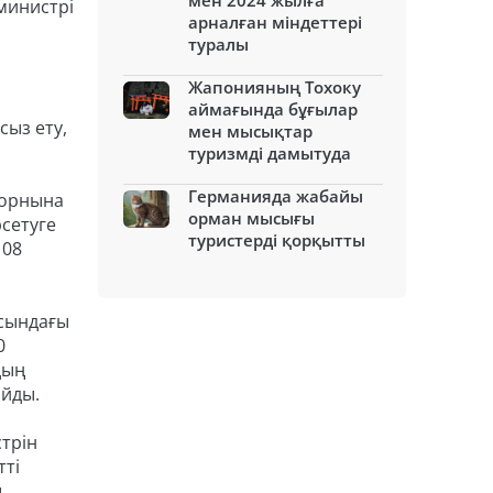
мен 2024 жылға
министрі
арналған міндеттері
туралы
Жапонияның Тохоку
аймағында бұғылар
сыз ету,
мен мысықтар
туризмді дамытуда
Германияда жабайы
 орнына
орман мысығы
сетуге
туристерді қорқытты
108
асындағы
0
дың
айды.
трін
тті
ы