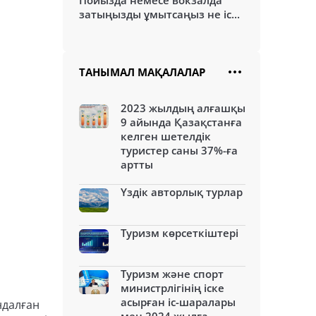
Пойызда немесе вокзалда
затыңызды ұмытсаңыз не іс...
ТАНЫМАЛ МАҚАЛАЛАР
2023 жылдың алғашқы
9 айында Қазақстанға
келген шетелдік
туристер саны 37%-ға
артты
Үздік авторлық турлар
Туризм көрсеткіштері
Туризм және спорт
министрлігінің іске
асырған іс-шаралары
ндалған