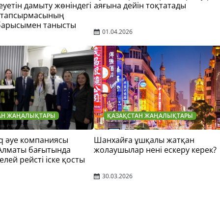
еуетін дамыту жөніндегі
аяғына дейін тоқтатады
 тапсырмасының
барысымен танысты
01.04.2026
АН ЖАҢАЛЫҚТАРЫ
ҚАЗАҚСТАН ЖАҢАЛЫҚТАРЫ
q әуе компаниясы
Шанхайға ұшқалы жатқан
 Алматы бағытында
жолаушылар нені ескеру керек?
елей рейсті іске қосты
30.03.2026