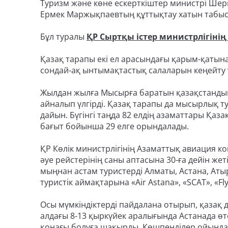
Туризм және көне ескерткіштер министрі Шер
Ермек Маржықпаевтың құттықтау хатын табыс ет
Бұл туралы
ҚР Сыртқы істер министрлігінің
Қазақ тарапы екі ел арасындағы қарым-қатын
сондай-ақ ынтымақтастық салаларын кеңейту үш
Жылдан жылға Мысырға баратын қазақстанды
айналып үлгірді. Қазақ тарапы да мысырлық 
дайын. Бүгінгі таңда 82 елдің азаматтары Қаз
бағыт бойынша 29 елге орындалады.
ҚР Көлік министрлігінің Азаматтық авиация 
әуе рейстерінің саны аптасына 30-ға дейін же
мыңнан астам туристерді Алматы, Астана, Ат
туристік аймақтарына «Air Astana», «SCAT», «Fly
Осы мүмкіндіктерді пайдалана отырып, қазақ
алдағы 8-13 қыркүйек аралығында Астанада өт
қонағы болуға шақырды. Көшпенділер ойында