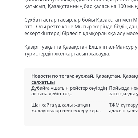
қатысып, Қазақстанның бас қаласына 100 мыңна
Сұхбаттастар ғасырлар бойы Қазақстан мен Мы
өтті. Осы ретте көне Мысыр жерінде біздің д
ескерткіштерді бірлесіп қамқорлыққа алу мәсел
Қазіргі уақытта Қазақстан Елшілігі әл-Мансур
туристердің жол картасын жасауда.
Новости по тегам:
әуежай
,
Қазақстан
,
Қазақ
саяхатшы
Дубайға ұшатын рейстер сәуірдің
Пойызда нем
аяғына дейін тоқ...
затыңызды ұм
Шанхайға ұшқалы жатқан
ТЖМ құтқар
жолаушылар нені ескеру кер...
адасып қалға