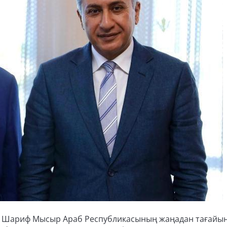
а Шариф Мысыр Араб Республикасының жаңадан тағайы