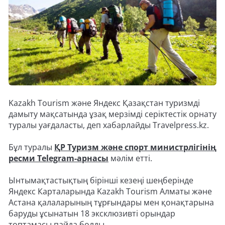
Kazakh Tourism және Яндекс Қазақстан туризмді
дамыту мақсатында ұзақ мерзімді серіктестік орнату
туралы уағдаласты, деп хабарлайды Travelpress.kz.
Бұл туралы
ҚР Туризм және спорт министрлігінің
ресми Telegram-арнасы
мәлім етті.
Ынтымақтастықтың бірінші кезеңі шеңберінде
Яндекс Карталарында Kazakh Tourism Алматы және
Астана қалаларының тұрғындары мен қонақтарына
баруды ұсынатын 18 эксклюзивті орындар
топтамасы пайда болды.