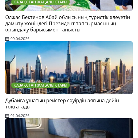
ҚАЗАҚСТАН ЖАҢАЛЫҚТАРЫ
Олжас Бектенов Абай облысының туристік әлеуетін
дамыту жөніндегі Президент тапсырмасының
орындалу барысымен танысты
09.04.2026
ҚАЗАҚСТАН ЖАҢАЛЫҚТАРЫ
Дубайға ұшатын рейстер сәуірдің аяғына дейін
тоқтатады
01.04.2026