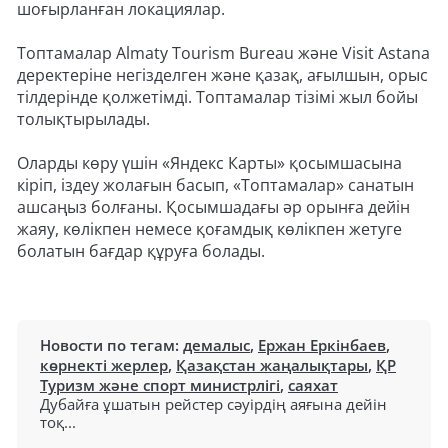
шоғырланған локациялар.
Топтамалар Almaty Tourism Bureau және Visit Astana
деректеріне негізделген және қазақ, ағылшын, орыс
тілдерінде қолжетімді. Топтамалар тізімі жыл бойы
толықтырылады.
Оларды көру үшін «Яндекс Карты» қосымшасына
кіріп, іздеу жолағын басып, «Топтамалар» санатын
ашсаңыз болғаны. Қосымшадағы әр орынға дейін
жаяу, көлікпен немесе қоғамдық көлікпен жетуге
болатын бағдар құруға болады.
Новости по тегам:
демалыс
,
Ержан Еркінбаев
,
көрнекті жерлер
,
Қазақстан жаңалықтары
,
ҚР
Туризм және спорт министрлігі
,
саяхат
Дубайға ұшатын рейстер сәуірдің аяғына дейін
тоқ...