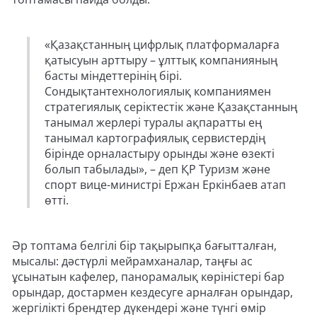
«Қазақстанның цифрлық платформаларға
қатысуын арттыру – ұлттық компанияның
басты міндеттерінің бірі.
Сондықтантехнологиялық компаниямен
стратегиялық серіктестік және Қазақстанның
танымал жерлері туралы ақпаратты ең
танымал картографиялық сервистердің
бірінде орналастыру орынды және өзекті
болып табылады», – деп ҚР Туризм және
спорт вице-министрі Ержан Еркінбаев атап
өтті.
Әр топтама белгілі бір тақырыпқа бағытталған,
мысалы: дәстүрлі мейрамханалар, таңғы ас
ұсынатын кафелер, панорамалық көріністері бар
орындар, достармен кездесуге арналған орындар,
жергілікті брендтер дүкендері және түнгі өмір