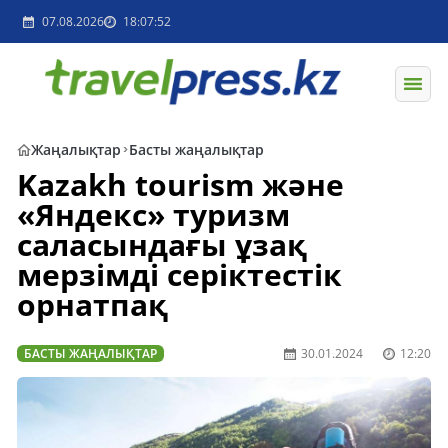
07.08.2026
18:07:52
Жаңалықтар
Басты жаңалықтар
Kazakh tourism және
«Яндекс» туризм
саласындағы ұзақ
мерзімді серіктестік
орнатпақ
БАСТЫ ЖАҢАЛЫҚТАР
30.01.2024
12:20