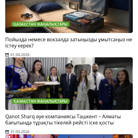
ҚАЗАҚСТАН ЖАҢАЛЫҚТАРЫ
Пойызда немесе вокзалда затыңызды ұмытсаңыз не
істеу керек?
01.04.2026
ҚАЗАҚСТАН ЖАҢАЛЫҚТАРЫ
Qanot Sharq әуе компаниясы Ташкент – Алматы
бағытында тұрақты тікелей рейсті іске қосты
31.03.2026