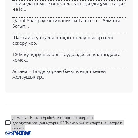
Пойызда немесе вокзалда затыңызды ұмытсаңыз
не іс...
Qanot Sharq әуе компаниясы Ташкент – Алматы
бағыт...
Шанхайға ұшқалы жатқан жолаушылар нені
ескеру кер...
ТЖМ құтқарушылары тауда адасып қалғандарға
көмек...
Астана – Талдықорған бағытында тікелей
жолаушылар...
демалыс
Ержан Еркінбаев
көрнекті жерлер
Қазақстан жаңалықтары
ҚР Туризм және спорт министрлігі
саяхат