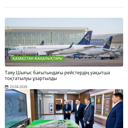
ҚАЗАҚСТАН ЖАҢАЛЫҚТАРЫ
Таяу Шығыс бағытындағы рейстердің уақытша
тоқтатылуы ұзартылды
23.04.2026