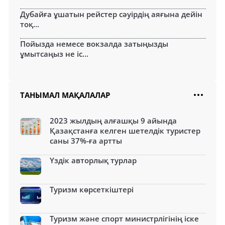
Дубайға ұшатын рейстер сәуірдің аяғына дейін
тоқ...
Пойызда немесе вокзалда затыңызды
ұмытсаңыз не іс...
ТАНЫМАЛ МАҚАЛАЛАР
2023 жылдың алғашқы 9 айында
Қазақстанға келген шетелдік туристер
саны 37%-ға артты
Үздік авторлық турлар
Туризм көрсеткіштері
Туризм және спорт министрлігінің іске