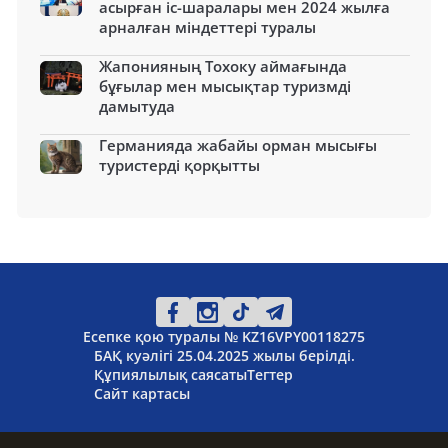
асырған іс-шаралары мен 2024 жылға
арналған міндеттері туралы
Жапонияның Тохоку аймағында
бұғылар мен мысықтар туризмді
дамытуда
Германияда жабайы орман мысығы
туристерді қорқытты
Есепке қою туралы № KZ16VPY00118275
БАҚ куәлігі 25.04.2025 жылы берілді.
Құпиялылық саясаты
Тегтер
Сайт картасы