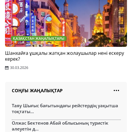
ҚАЗАҚСТАН ЖАҢАЛЫҚТАРЫ
Шанхайға ұшқалы жатқан жолаушылар нені ескеру
керек?
30.03.2026
СОҢҒЫ ЖАҢАЛЫҚТАР
Таяу Шығыс бағытындағы рейстердің уақытша
тоқтаты...
Олжас Бектенов Абай облысының туристік
әлеуетін д...