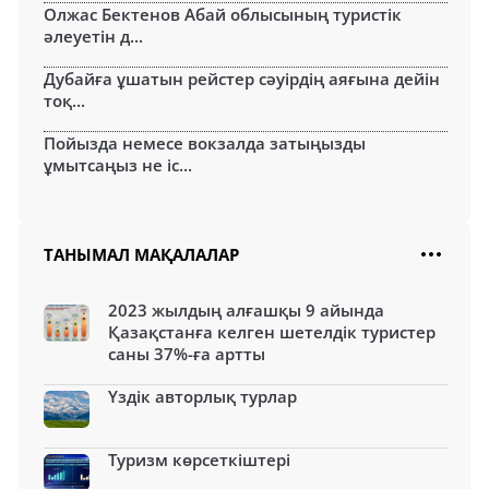
Олжас Бектенов Абай облысының туристік
әлеуетін д...
Дубайға ұшатын рейстер сәуірдің аяғына дейін
тоқ...
Пойызда немесе вокзалда затыңызды
ұмытсаңыз не іс...
ТАНЫМАЛ МАҚАЛАЛАР
2023 жылдың алғашқы 9 айында
Қазақстанға келген шетелдік туристер
саны 37%-ға артты
Үздік авторлық турлар
Туризм көрсеткіштері