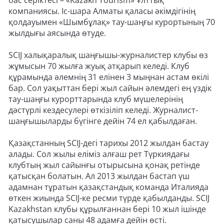
бас серіктесі – «Kazakh Tourism» Ұлттық
компаниясы. Іс-шара Алматы қаласы әкімдігінің
қолдауымен «Шымбұлақ» тау-шаңғы курортының 70
жылдығы аясында өтуде.
SCIJ халықаралық шаңғышы-журналистер клубы өз
жұмысын 70 жылға жуық атқарып келеді. Клуб
құрамында әлемнің 31 елінен 3 мыңнан астам өкілі
бар. Сол уақыттан бері жыл сайын әлемдегі ең үздік
тау-шаңғы курорттарында клуб мүшелерінің
дәстүрлі кездесулері өткізіліп келеді. Журналист-
шаңғышыларды бүгінге дейін 74 ел қабылдаған.
Қазақстанның SCIJ-дегі тарихы 2012 жылдан бастау
алады. Сол жылы еліміз алғаш рет Түркиядағы
клубтың жыл сайынғы отырысына қонақ ретінде
қатысқан болатын. Ал 2013 жылдан бастап үш
адамнан тұратын қазақстандық команда Италияда
өткен жиында SCIJ-ке ресми түрде қабылданды. SCIJ
Kazakhstan клубы құрылғаннан бері 10 жыл ішінде
қатысушылар саны 48 адамға дейін өсті.