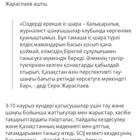
Жараспаев ашты.
«Сіздерді ерекше іс-шара – Халықаралық
журналист-шаңғышылар клубында көргеніме
қуаныштымыз. Бұл тамаша іс-шара түрлі
елдің мамандарын басын қосып қана
қоймай, еліміздің бірегей сұлулығымен
танысуға мүмкіндік береді. Әлемнің түкпір-
түкпірінен келген қонақтарды қабылдай
отырып, Қазақстан өзін перспективті тау-
шаңғы бағыты ретінде көрсетуге мүмкіндігі
бар», - деді Серік Жараспаев.
3-10 наурыз күндері қатысушылар үшін тау және
шаңғы бойынша жаттығулар мен жарыстар, кәсіби
тақырыптардағы пікірталас, пайдалы кездесулер
және Қазақстанның мәдениеті мен ұлттық
тағамдарымен танысу өтеді. SCIJ кезекті кездесуінің