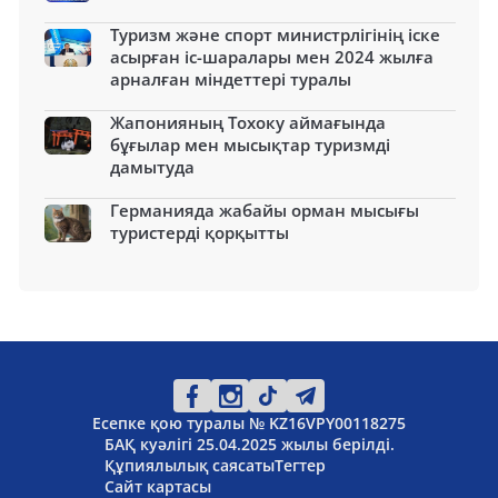
Туризм және спорт министрлігінің іске
асырған іс-шаралары мен 2024 жылға
арналған міндеттері туралы
Жапонияның Тохоку аймағында
бұғылар мен мысықтар туризмді
дамытуда
Германияда жабайы орман мысығы
туристерді қорқытты
Есепке қою туралы № KZ16VPY00118275
БАҚ куәлігі 25.04.2025 жылы берілді.
Құпиялылық саясаты
Тегтер
Сайт картасы