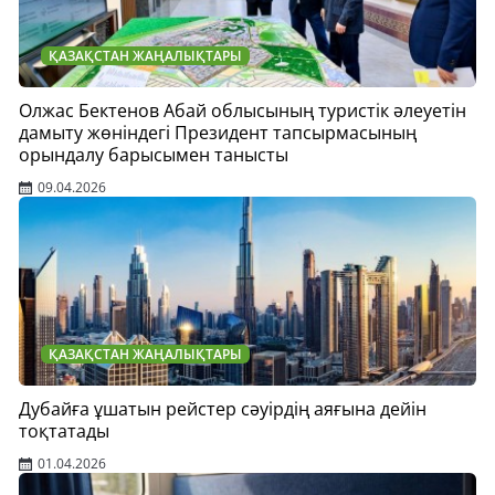
ҚАЗАҚСТАН ЖАҢАЛЫҚТАРЫ
Олжас Бектенов Абай облысының туристік әлеуетін
дамыту жөніндегі Президент тапсырмасының
орындалу барысымен танысты
09.04.2026
ҚАЗАҚСТАН ЖАҢАЛЫҚТАРЫ
Дубайға ұшатын рейстер сәуірдің аяғына дейін
тоқтатады
01.04.2026