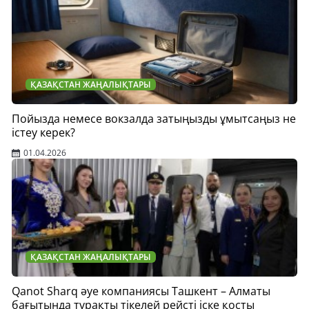
ҚАЗАҚСТАН ЖАҢАЛЫҚТАРЫ
Пойызда немесе вокзалда затыңызды ұмытсаңыз не
істеу керек?
01.04.2026
ҚАЗАҚСТАН ЖАҢАЛЫҚТАРЫ
Qanot Sharq әуе компаниясы Ташкент – Алматы
бағытында тұрақты тікелей рейсті іске қосты