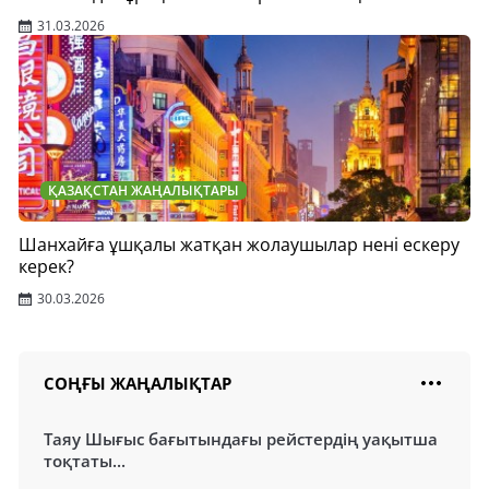
31.03.2026
ҚАЗАҚСТАН ЖАҢАЛЫҚТАРЫ
Шанхайға ұшқалы жатқан жолаушылар нені ескеру
керек?
30.03.2026
СОҢҒЫ ЖАҢАЛЫҚТАР
Таяу Шығыс бағытындағы рейстердің уақытша
тоқтаты...