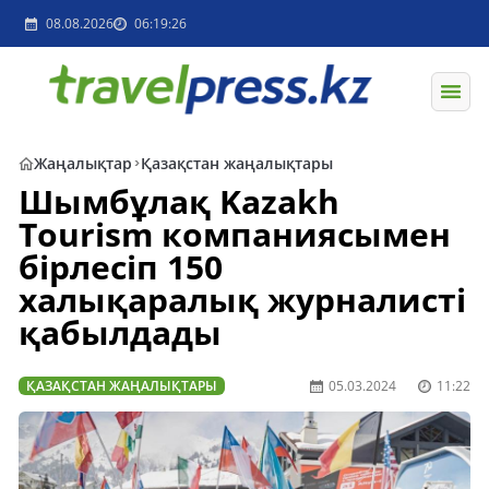
08.08.2026
06:19:26
Жаңалықтар
Қазақстан жаңалықтары
Шымбұлақ Kazakh
Tourism компаниясымен
бірлесіп 150
халықаралық журналисті
қабылдады
ҚАЗАҚСТАН ЖАҢАЛЫҚТАРЫ
05.03.2024
11:22