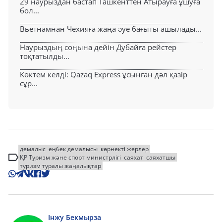
29 наурыздан бастап Ташкенттен Атырауға ұшуға
бол...
Вьетнамнан Чехияға жаңа әуе бағыты ашылады...
Наурыздың соңына дейін Дубайға рейстер
тоқтатылды...
Көктем келді: Qazaq Express ұсынған дәл қазір
сұр...
демалыс
еңбек демалысы
көрнекті жерлер
ҚР Туризм және спорт министрлігі
саяхат
саяхатшы
туризм туралы жаңалықтар
Інжу Бекмырза