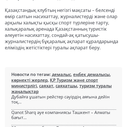
Қазақстандық клубтың негізгі мақсаты – белсенді
өмір салтын насихаттау, журналистерді және олар
арқылы халықты қысқы спорт түрлеріне тарту,
халықаралық аренада Қазақстанның туристік
әлеуетін насихаттау, сондай-ақ қатысушы-
журналистердің бұқаралық ақпарат құралдарында
еліміздің жетістіктері туралы ақпарат беру.
Новости по тегам:
демалыс
,
еңбек демалысы
,
көрнекті жерлер
,
ҚР Туризм және спорт
министрлігі
,
саяхат
,
саяхатшы
,
туризм туралы
жаңалықтар
Дубайға ұшатын рейстер сәуірдің аяғына дейін
тоқ...
Qanot Sharq әуе компаниясы Ташкент – Алматы
бағыт...