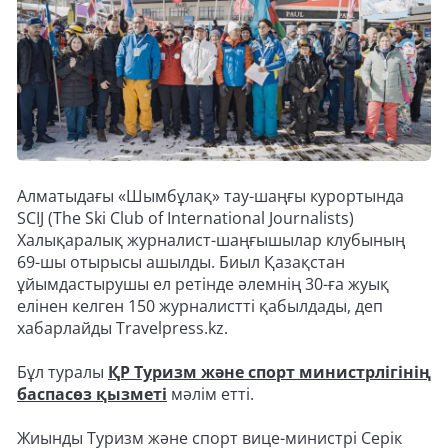
Алматыдағы «Шымбұлақ» тау-шаңғы курортында
SCIJ (The Ski Club of International Journalists)
Халықаралық журналист-шаңғышылар клубының
69-шы отырысы ашылды. Биыл Қазақстан
ұйымдастырушы ел ретінде әлемнің 30-ға жуық
елінен келген 150 журналистті қабылдады, деп
хабарлайды Travelpress.kz.
Бұл туралы
ҚР Туризм және спорт министрлігінің
баспасөз қызметі
мәлім етті.
Жиынды Туризм және спорт вице-министрі Серік