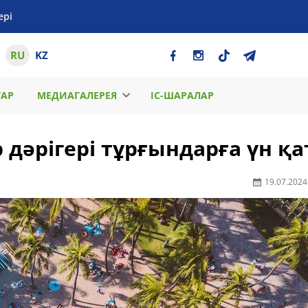
ері
RU
KZ
ТАР
МЕДИАГАЛЕРЕЯ
ІС-ШАРАЛАР
 дәрігері тұрғындарға үн қ
19.07.2024