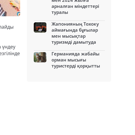
мен 2024 жылға
арналған міндеттері
туралы
Жапонияның Тохоку
рлайды
аймағында бұғылар
мен мысықтар
туризмді дамытуда
 үндеу
згілінде
Германияда жабайы
орман мысығы
туристерді қорқытты