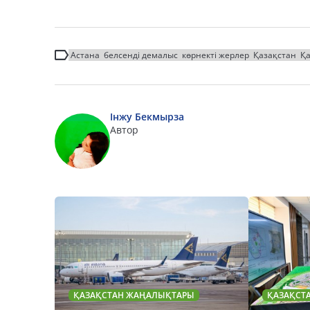
Астана
белсенді демалыс
көрнекті жерлер
Қазақстан
Қ
Інжу Бекмырза
Автор
ҚАЗАҚСТАН ЖАҢАЛЫҚТАРЫ
ҚАЗАҚСТ