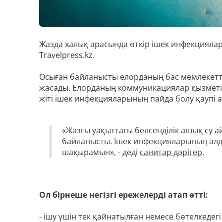
Жазда халық арасында өткір ішек инфекцияла
Travelpress.kz.
Осыған байланысты елорданың бас мемлекетті
жасады. Елорданың коммуникациялар қызметі
жіті ішек инфекцияларының пайда болу қаупі 
«Жазғы уақыттағы белсенділік ашық су 
байланысты. Ішек инфекцияларының алд
шақырамын», - деді
санитар дәрігер
.
Ол бірнеше негізгі ережелерді атап өтті:
- ішу үшін тек қайнатылған немесе бөтелкедегі