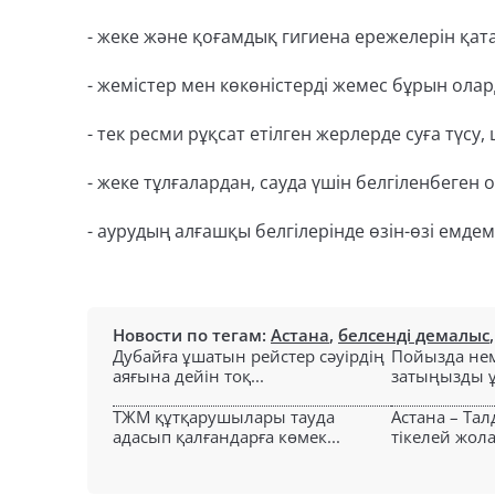
- жеке және қоғамдық гигиена ережелерін қата
- жемістер мен көкөністерді жемес бұрын олар
- тек ресми рұқсат етілген жерлерде суға түсу
- жеке тұлғалардан, сауда үшін белгіленбеген 
- аурудың алғашқы белгілерінде өзін-өзі емде
Новости по тегам:
Астана
,
белсенді демалыс
Дубайға ұшатын рейстер сәуірдің
Пойызда нем
аяғына дейін тоқ...
затыңызды ұм
ТЖМ құтқарушылары тауда
Астана – Та
адасып қалғандарға көмек...
тікелей жол