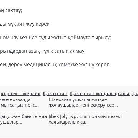
ң сақтау;
ды мұқият жуу керек;
, шомылу кезінде суды жұтып қоймауға тырысу;
орындардан азық-түлік сатып алмау;
мей, дереу медициналық көмекке жүгіну керек.
,
көрнекті жерлер
,
Қазақстан
,
Қазақстан жаңалықтары
,
қа
есе вокзалда
Шанхайға ұшқалы жатқан
ытсаңыз не іс...
жолаушылар нені ескеру кер...
лдықорған бағытында
Jibek Joly туристік пойызы кезекті
аушылар...
халықаралық са...