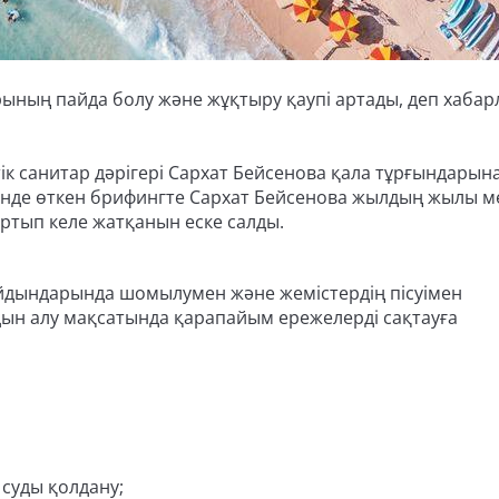
рының пайда болу және жұқтыру қаупі артады, деп хаба
к санитар дәрігері Сархат Бейсенова қала тұрғындарына
нде өткен брифингте Сархат Бейсенова жылдың жылы ме
артып келе жатқанын еске салды.
айдындарында шомылумен және жемістердің пісуімен
ын алу мақсатында қарапайым ережелерді сақтауға
 суды қолдану;