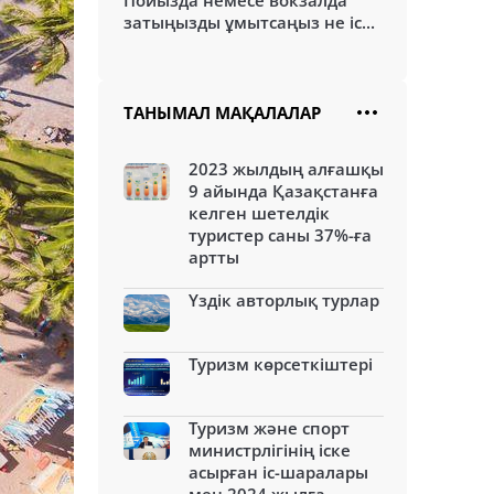
Пойызда немесе вокзалда
затыңызды ұмытсаңыз не іс...
ТАНЫМАЛ МАҚАЛАЛАР
2023 жылдың алғашқы
9 айында Қазақстанға
келген шетелдік
туристер саны 37%-ға
артты
Үздік авторлық турлар
Туризм көрсеткіштері
Туризм және спорт
министрлігінің іске
асырған іс-шаралары