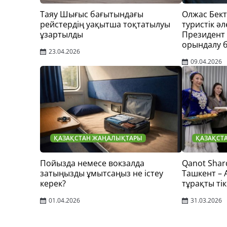
Таяу Шығыс бағытындағы
Олжас Бек
рейстердің уақытша тоқтатылуы
туристік әл
ұзартылды
Президент
орындалу 
23.04.2026
09.04.2026
ҚАЗАҚСТАН ЖАҢАЛЫҚТАРЫ
ҚАЗАҚСТ
Пойызда немесе вокзалда
Qanot Shar
затыңызды ұмытсаңыз не істеу
Ташкент –
керек?
тұрақты тік
01.04.2026
31.03.2026