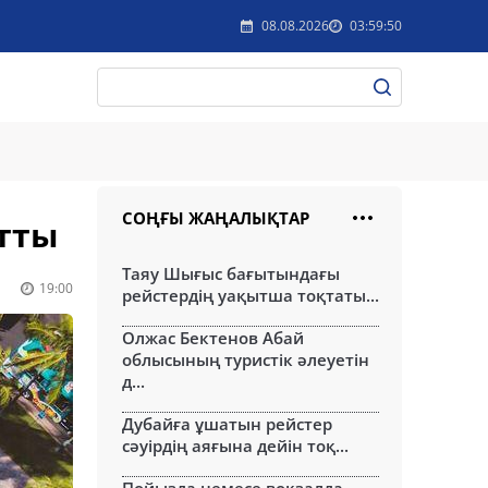
08.08.2026
03:59:50
СОҢҒЫ ЖАҢАЛЫҚТАР
атты
Таяу Шығыс бағытындағы
19:00
рейстердің уақытша тоқтаты...
Олжас Бектенов Абай
облысының туристік әлеуетін
д...
Дубайға ұшатын рейстер
сәуірдің аяғына дейін тоқ...