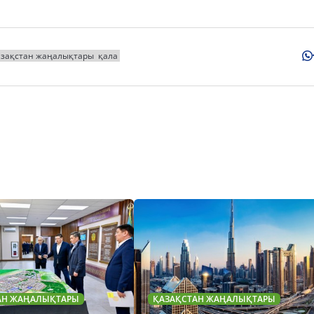
азақстан жаңалықтары
қала
АН ЖАҢАЛЫҚТАРЫ
ҚАЗАҚСТАН ЖАҢАЛЫҚТАРЫ