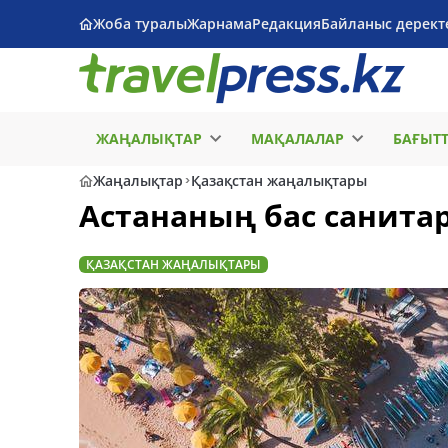
Жоба туралы
Жарнама
Редакция
Байланыс дерект
ЖАҢАЛЫҚТАР
МАҚАЛАЛАР
БАҒЫТ
Жаңалықтар
Қазақстан жаңалықтары
Астананың бас санитар
ҚАЗАҚСТАН ЖАҢАЛЫҚТАРЫ