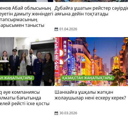
тенов Абай облысының
Дубайға ұшатын рейстер сәуірді
еуетін дамыту жөніндегі
аяғына дейін тоқтатады
 тапсырмасының
барысымен танысты
01.04.2026
АН ЖАҢАЛЫҚТАРЫ
ҚАЗАҚСТАН ЖАҢАЛЫҚТАРЫ
q әуе компаниясы
Шанхайға ұшқалы жатқан
 Алматы бағытында
жолаушылар нені ескеру керек?
елей рейсті іске қосты
30.03.2026