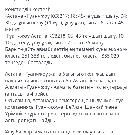
Рейстердің кестесі:
•Астана - Гуанчжоу KC8217: 18: 45-те ұшып шығу, 04:
30-да ұшып келу (+1 күн), ұшу ұзақтығы - 6 сағат 45
минут
•Гуанчжоу-Астана KC8218: 05: 45-те ұшып шығу, 10:
10-да келу, ұшу ұзақтығы - 7 сағат 25 минут
Барып-қайту авиабилеттің ең төменгі құны эконом-
класта 251 333 теңгеден, бизнес-класта - 835 020
теңгеден басталады.
Астана - Гуанчжоу жаңа бағыты өткен жылдың
наурыз айының соңында Air Astana іске қосқан
Алматы - Гуанчжоу - Алматы бағытын толықтырады
(аптасына 4 рейс).
Осылайша, Астанадан рейстердің ашылуымен әуе
компаниясы Гуанчжоуға, Бейжің, Шанхай және
Үрімшіге тұрақты рейстерге қосымша аптасына
алты рет қатынайды.
Ұшу бағдарламасының кеңеюі жолаушыларға