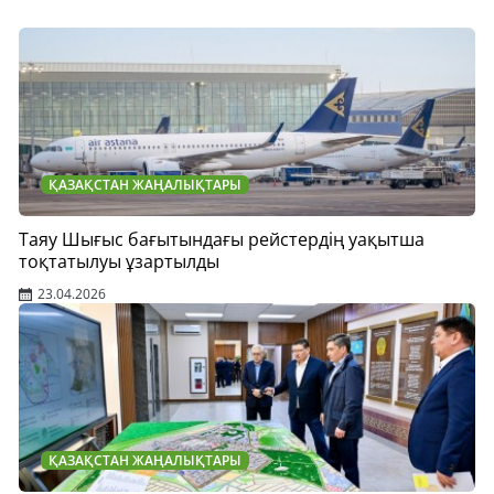
ҚАЗАҚСТАН ЖАҢАЛЫҚТАРЫ
Таяу Шығыс бағытындағы рейстердің уақытша
тоқтатылуы ұзартылды
23.04.2026
ҚАЗАҚСТАН ЖАҢАЛЫҚТАРЫ