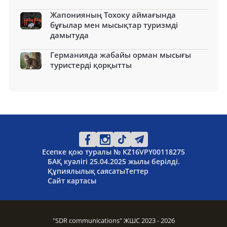
Жапонияның Тохоку аймағында
бұғылар мен мысықтар туризмді
дамытуда
Германияда жабайы орман мысығы
туристерді қорқытты
Есепке қою туралы № KZ16VPY00118275
БАҚ куәлігі 25.04.2025 жылы берілді.
Құпиялылық саясаты
Тегтер
Сайт картасы
"SDR communications" ЖШС 2023 - 2026