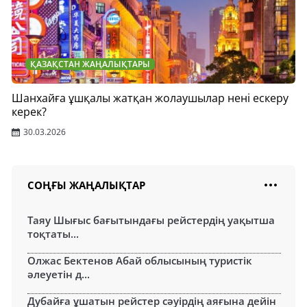
ҚАЗАҚСТАН ЖАҢАЛЫҚТАРЫ
Шанхайға ұшқалы жатқан жолаушылар нені ескеру
керек?
30.03.2026
СОҢҒЫ ЖАҢАЛЫҚТАР
Таяу Шығыс бағытындағы рейстердің уақытша
тоқтаты...
Олжас Бектенов Абай облысының туристік
әлеуетін д...
Дубайға ұшатын рейстер сәуірдің аяғына дейін