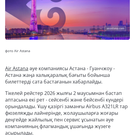
фото Air Astana
Air Astana
әуе компаниясы Астана - Гуанчжоу -
Астана жаңа халықаралық бағыты бойынша
билеттерді сата бастағанын хабарлайды.
Тікелей рейстер 2026 жылғы 2 маусымнан бастап
аптасына екі рет - сейсенбі және бейсенбі күндері
орындалады. Ұшу қазіргі заманғы Airbus A321LR тар
фюзеляжды лайнерінде, жолаушыларға жоғары
деңгейде жайлылық пен сервис ұсынатын әуе
компанияның флагмандық ұшағында жүзеге
асырылады.