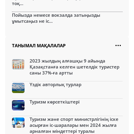
тоқ...
Пойызда немесе вокзалда затыңызды
ұмытсаңыз не іс...
ТАНЫМАЛ МАҚАЛАЛАР
2023 жылдың алғашқы 9 айында
Қазақстанға келген шетелдік туристер
саны 37%-ға артты
Үздік авторлық турлар
Туризм көрсеткіштері
Туризм және спорт министрлігінің іске
асырған іс-шаралары мен 2024 жылға
арналған міндеттері туралы