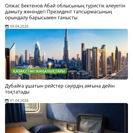
Олжас Бектенов Абай облысының туристік әлеуетін
дамыту жөніндегі Президент тапсырмасының
орындалу барысымен танысты
09.04.2026
ҚАЗАҚСТАН ЖАҢАЛЫҚТАРЫ
Дубайға ұшатын рейстер сәуірдің аяғына дейін
тоқтатады
01.04.2026