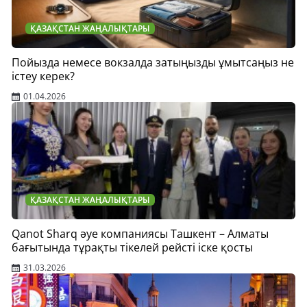
ҚАЗАҚСТАН ЖАҢАЛЫҚТАРЫ
Пойызда немесе вокзалда затыңызды ұмытсаңыз не
істеу керек?
01.04.2026
ҚАЗАҚСТАН ЖАҢАЛЫҚТАРЫ
Qanot Sharq әуе компаниясы Ташкент – Алматы
бағытында тұрақты тікелей рейсті іске қосты
31.03.2026