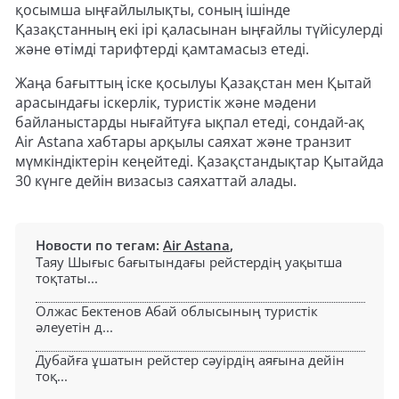
қосымша ыңғайлылықты, соның ішінде
Қазақстанның екі ірі қаласынан ыңғайлы түйісулерді
және өтімді тарифтерді қамтамасыз етеді.
Жаңа бағыттың іске қосылуы Қазақстан мен Қытай
арасындағы іскерлік, туристік және мәдени
байланыстарды нығайтуға ықпал етеді, сондай-ақ
Air Astana хабтары арқылы саяхат және транзит
мүмкіндіктерін кеңейтеді. Қазақстандықтар Қытайда
30 күнге дейін визасыз саяхаттай алады.
Новости по тегам:
Air Astana
,
Таяу Шығыс бағытындағы рейстердің уақытша
тоқтаты...
Олжас Бектенов Абай облысының туристік
әлеуетін д...
Дубайға ұшатын рейстер сәуірдің аяғына дейін
тоқ...