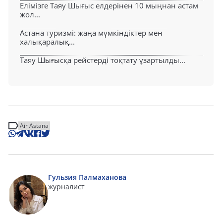
Елімізге Таяу Шығыс елдерінен 10 мыңнан астам
жол...
Астана туризмі: жаңа мүмкіндіктер мен
халықаралық...
Таяу Шығысқа рейстерді тоқтату ұзартылды...
Air Astana
Гульзия Палмаханова
журналист