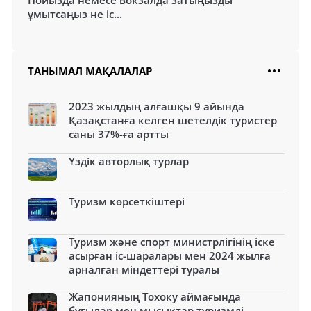
Пойызда немесе вокзалда затыңызды
ұмытсаңыз не іс...
ТАНЫМАЛ МАҚАЛАЛАР
2023 жылдың алғашқы 9 айында
Қазақстанға келген шетелдік туристер
саны 37%-ға артты
Үздік авторлық турлар
Туризм көрсеткіштері
Туризм және спорт министрлігінің іске
асырған іс-шаралары мен 2024 жылға
арналған міндеттері туралы
Жапонияның Тохоку аймағында
бұғылар мен мысықтар туризмді