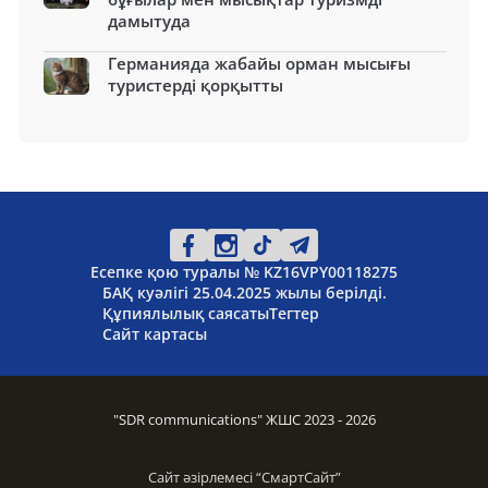
дамытуда
Германияда жабайы орман мысығы
туристерді қорқытты
Есепке қою туралы № KZ16VPY00118275
БАҚ куәлігі 25.04.2025 жылы берілді.
Құпиялылық саясаты
Тегтер
Сайт картасы
"SDR communications" ЖШС 2023 - 2026
Сайт әзірлемесі “
СмартСайт
”