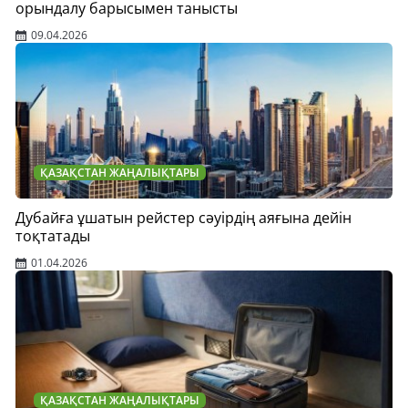
орындалу барысымен танысты
09.04.2026
ҚАЗАҚСТАН ЖАҢАЛЫҚТАРЫ
Дубайға ұшатын рейстер сәуірдің аяғына дейін
тоқтатады
01.04.2026
ҚАЗАҚСТАН ЖАҢАЛЫҚТАРЫ