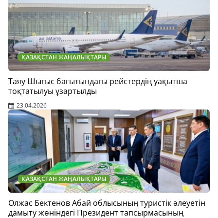
ҚАЗАҚСТАН ЖАҢАЛЫҚТАРЫ
Таяу Шығыс бағытындағы рейстердің уақытша
тоқтатылуы ұзартылды
23.04.2026
ҚАЗАҚСТАН ЖАҢАЛЫҚТАРЫ
Олжас Бектенов Абай облысының туристік әлеуетін
дамыту жөніндегі Президент тапсырмасының