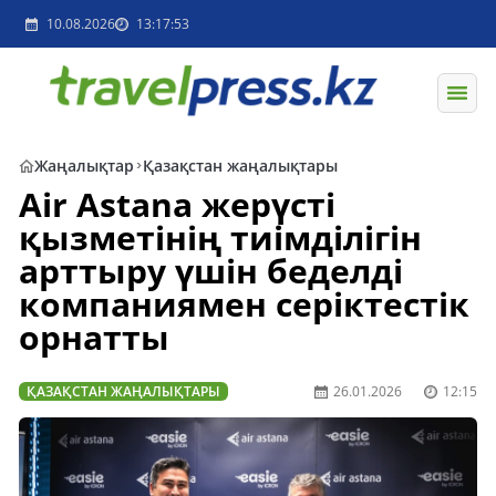
10.08.2026
13:17:53
Жаңалықтар
Қазақстан жаңалықтары
Air Astana жерүсті
қызметінің тиімділігін
арттыру үшін беделді
компаниямен серіктестік
орнатты
ҚАЗАҚСТАН ЖАҢАЛЫҚТАРЫ
26.01.2026
12:15