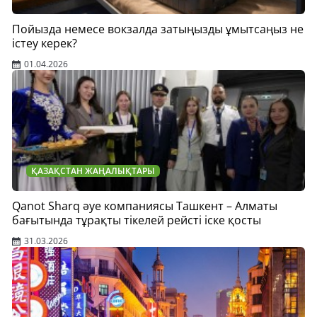
Пойызда немесе вокзалда затыңызды ұмытсаңыз не
істеу керек?
01.04.2026
ҚАЗАҚСТАН ЖАҢАЛЫҚТАРЫ
Qanot Sharq әуе компаниясы Ташкент – Алматы
бағытында тұрақты тікелей рейсті іске қосты
31.03.2026