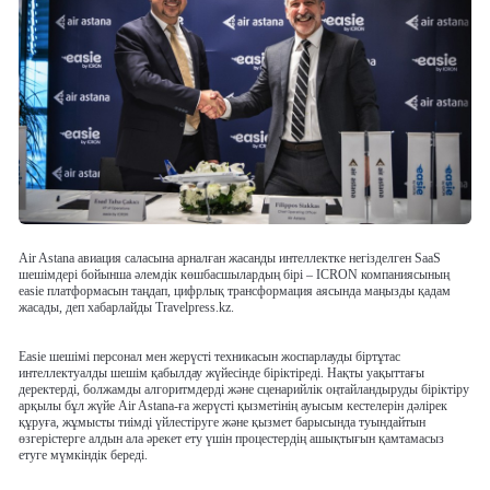
Air Astana авиация саласына арналған жасанды интеллектке негізделген SaaS
шешімдері бойынша әлемдік көшбасшылардың бірі – ICRON компаниясының
easie платформасын таңдап, цифрлық трансформация аясында маңызды қадам
жасады, деп хабарлайды Travelpress.kz.
Easie шешімі персонал мен жерүсті техникасын жоспарлауды біртұтас
интеллектуалды шешім қабылдау жүйесінде біріктіреді. Нақты уақыттағы
деректерді, болжамды алгоритмдерді және сценарийлік оңтайландыруды біріктіру
арқылы бұл жүйе Air Astana-ға жерүсті қызметінің ауысым кестелерін дәлірек
құруға, жұмысты тиімді үйлестіруге және қызмет барысында туындайтын
өзгерістерге алдын ала әрекет ету үшін процестердің ашықтығын қамтамасыз
етуге мүмкіндік береді.