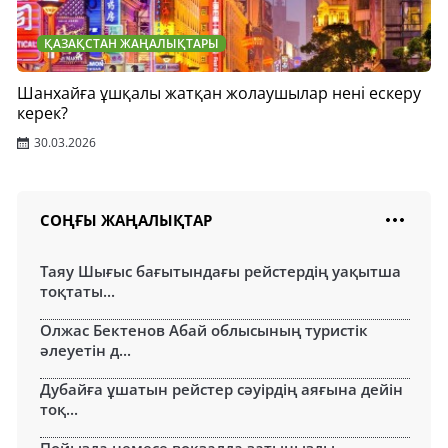
ҚАЗАҚСТАН ЖАҢАЛЫҚТАРЫ
Шанхайға ұшқалы жатқан жолаушылар нені ескеру
керек?
30.03.2026
СОҢҒЫ ЖАҢАЛЫҚТАР
Таяу Шығыс бағытындағы рейстердің уақытша
тоқтаты...
Олжас Бектенов Абай облысының туристік
әлеуетін д...
Дубайға ұшатын рейстер сәуірдің аяғына дейін
тоқ...