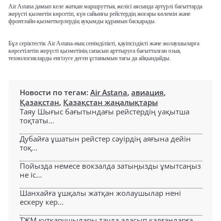
Air Astana дамып келе жатқан маршруттық желісі аясында әртүрлі бағыттарда
жерүсті қызметін көрсетіп, күн сайынғы рейстердің жоғары көлемін және
фронтлайн-қызметкерлердің ауқымды құрамын басқарады.
Бұл серіктестік Air Astana-ның сенімділікті, қауіпсіздікті және жолаушыларға
көрсетілетін жерүсті қызметінің сапасын арттыруға бағытталған озық
технологияларды енгізуге деген ұстанымын тағы да айқындайды.
Новости по тегам:
Air Astana
,
авиация
,
Қазақстан
,
Қазақстан жаңалықтары
Таяу Шығыс бағытындағы рейстердің уақытша
тоқтаты...
Дубайға ұшатын рейстер сәуірдің аяғына дейін
тоқ...
Пойызда немесе вокзалда затыңызды ұмытсаңыз
не іс...
Шанхайға ұшқалы жатқан жолаушылар нені
ескеру кер...
ТЖМ құтқарушылары тауда адасып қалғандарға