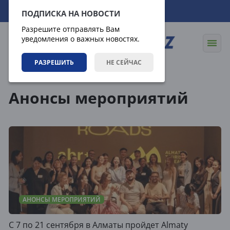
09.08.2026
03:45:49
ПОДПИСКА НА НОВОСТИ
Разрешите отправлять Вам
уведомления о важных новостях.
РАЗРЕШИТЬ
НЕ СЕЙЧАС
События
Анонсы мероприятий
Анонсы мероприятий
АНОНСЫ МЕРОПРИЯТИЙ
C 7 по 21 сентября в Алматы пройдет Almaty