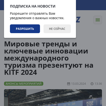
09.08.2026
18:19:34
ПОДПИСКА НА НОВОСТИ
Разрешите отправлять Вам
уведомления о важных новостях.
РАЗРЕШИТЬ
НЕ СЕЙЧАС
События
Анонсы мероприятий
Мировые тренды и
ключевые инновации
международного
туризма презентуют на
KITF 2024
АНОНСЫ МЕРОПРИЯТИЙ
13.03.2024
13:36