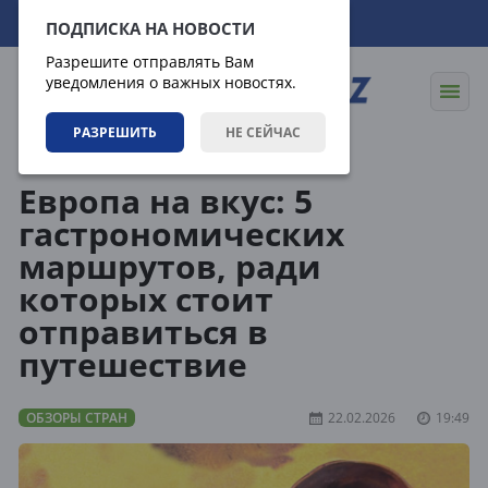
08.08.2026
12:58:02
ПОДПИСКА НА НОВОСТИ
Разрешите отправлять Вам
уведомления о важных новостях.
РАЗРЕШИТЬ
НЕ СЕЙЧАС
Направления
Обзоры стран
Европа на вкус: 5
гастрономических
маршрутов, ради
которых стоит
отправиться в
путешествие
ОБЗОРЫ СТРАН
22.02.2026
19:49