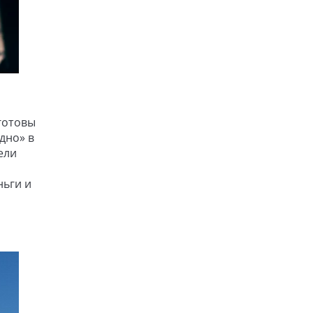
готовы
дно» в
ели
ньги и