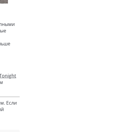
упными
ные
ольше
Tonight
ым
м. Если
ий