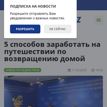
07.08.2026
17:06:50
ПОДПИСКА НА НОВОСТИ
Разрешите отправлять Вам
уведомления о важных новостях.
РАЗРЕШИТЬ
НЕ СЕЙЧАС
Новости
Новости Казахстана
5 способов заработать на
путешествии по
возвращению домой
НОВОСТИ КАЗАХСТАНА
11.03.2025
19:42