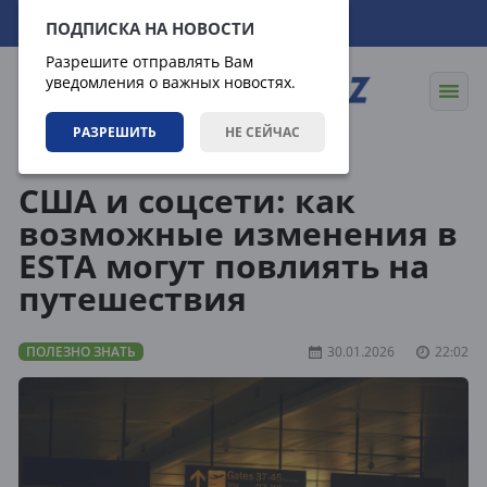
09.08.2026
13:35:13
ПОДПИСКА НА НОВОСТИ
Разрешите отправлять Вам
уведомления о важных новостях.
РАЗРЕШИТЬ
НЕ СЕЙЧАС
Статьи
Полезно знать
США и соцсети: как
возможные изменения в
ESTA могут повлиять на
путешествия
ПОЛЕЗНО ЗНАТЬ
30.01.2026
22:02