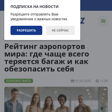
11.08.2026
00:49:36
ПОДПИСКА НА НОВОСТИ
Разрешите отправлять Вам
уведомления о важных новостях.
РАЗРЕШИТЬ
НЕ СЕЙЧАС
Статьи
Полезно знать
Рейтинг аэропортов
мира: где чаще всего
теряется багаж и как
обезопасить себя
ПОЛЕЗНО ЗНАТЬ
01.05.2025
11:59