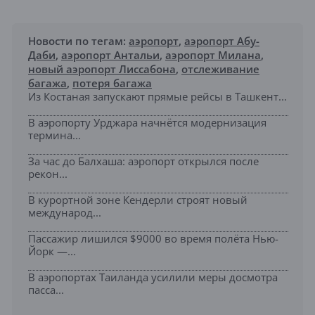
Новости по тегам:
аэропорт
,
аэропорт Абу-
Даби
,
аэропорт Антальи
,
аэропорт Милана
,
новый аэропорт Лиссабона
,
отслеживание
багажа
,
потеря багажа
Из Костаная запускают прямые рейсы в Ташкент...
В аэропорту Урджара начнётся модернизация
термина...
За час до Балхаша: аэропорт открылся после
рекон...
В курортной зоне Кендерли строят новый
международ...
Пассажир лишился $9000 во время полёта Нью-
Йорк —...
В аэропортах Таиланда усилили меры досмотра
пасса...